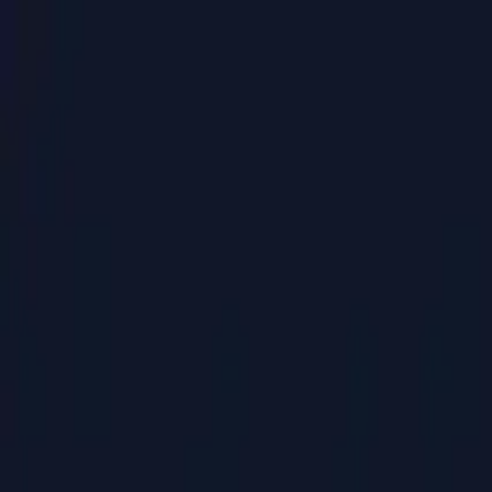
PaperLink
Χαρακτηριστικά
Τιμολόγηση
Blog
Βοήθεια
Μιλήστε με τον ιδρυτή
🇬🇷
Ελληνικά
Σύνδεση / Εγγραφή
PaperLink
🇬🇷
Ελληνικά
Χαρακτηριστικά
Τιμολόγηση
Blog
Βοήθεια
Μιλήστε με τον ιδρυτή
Σύνδεση / Εγγραφή