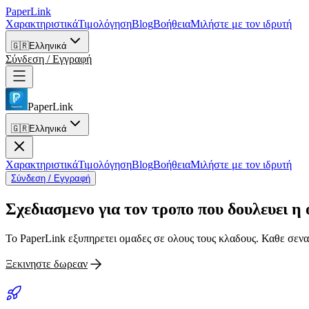
PaperLink
Χαρακτηριστικά
Τιμολόγηση
Blog
Βοήθεια
Μιλήστε με τον ιδρυτή
🇬🇷
Ελληνικά
Σύνδεση / Εγγραφή
PaperLink
🇬🇷
Ελληνικά
Χαρακτηριστικά
Τιμολόγηση
Blog
Βοήθεια
Μιλήστε με τον ιδρυτή
Σύνδεση / Εγγραφή
Σχεδιασμενο για
τον τροπο που δουλευει η 
Το PaperLink εξυπηρετει ομαδες σε ολους τους κλαδους. Καθε σενα
Ξεκινηστε δωρεαν