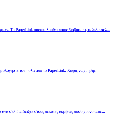
ων. Το PaperLink παρακολουθει ποιος διαβασε τι, σελιδα-σελ
...
τιμολογηστε τον - ολα απο το PaperLink. Χωρις να χρησιμ
...
 ανα σελιδα. Δειξτε στους πελατες ακριβως ποσο χρονο αφιε
...