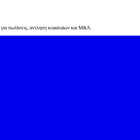
α για πωλhσεις, αντληση κεφαλαiων και M&A.