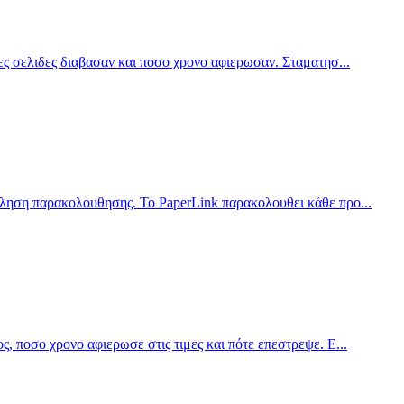
οιες σελιδες διαβασαν και ποσο χρονο αφιερωσαν. Σταματησ
...
ν κληση παρακολουθησης. Το PaperLink παρακολουθει κάθε προ
...
ος, ποσο χρονο αφιερωσε στις τιμες και πότε επεστρεψε. Ε
...