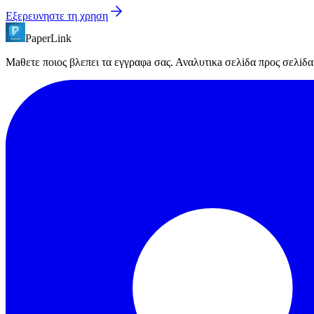
Εξερευνηστε τη χρηση
PaperLink
Μaθετε ποιος βλεπει τα εγγραφa σας. Αναλυτικa σελiδα προς σελiδ