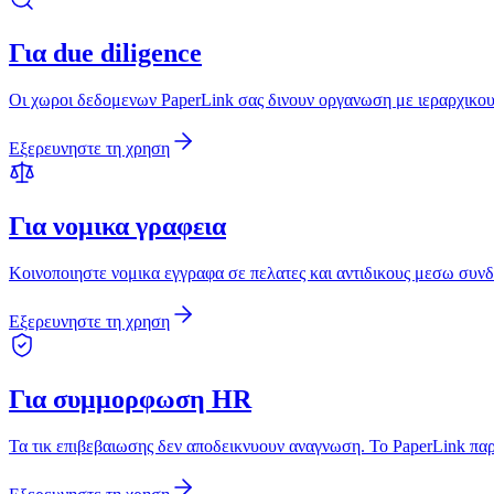
Για due diligence
Οι χωροι δεδομενων PaperLink σας δινουν οργανωση με ιεραρχικου
Εξερευνηστε τη χρηση
Για νομικα γραφεια
Κοινοποιηστε νομικα εγγραφα σε πελατες και αντιδικους μεσω συ
Εξερευνηστε τη χρηση
Για συμμορφωση HR
Τα τικ επιβεβαιωσης δεν αποδεικνυουν αναγνωση. Το PaperLink παρ