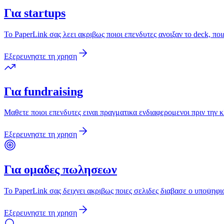
Για startups
Το PaperLink σας λεει ακριβως ποιοι επενδυτες ανοιξαν το deck, π
Εξερευνηστε τη χρηση
Για fundraising
Μαθετε ποιοι επενδυτες ειναι πραγματικα ενδιαφερομενοι πριν τη
Εξερευνηστε τη χρηση
Για ομαδες πωλησεων
Το PaperLink σας δειχνει ακριβως ποιες σελιδες διαβασε ο υποψηφι
Εξερευνηστε τη χρηση