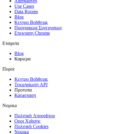
Alternatives
Use Cases
Data Rooms
Blog
Κεντρο Βοhθειας
Προγραμμα Συνεργατων
Επεκταση Chrome
Εταιρεiα
Blog
Καριερα
Πορoi
Κεντρο Βοhθειας
Τεκμηρiωση API
Πρoτυπα
Κατaσταση
Νομικa
Πολιτικh Απορρhτου
Οροι Χρhσης
Πολιτικh Cookies
Νομικa