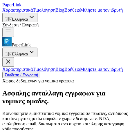
PaperLink
Χαρακτηριστικά
Τιμολόγηση
Blog
Βοήθεια
Μιλήστε με τον ιδρυτή
🇬🇷
Ελληνικά
Σύνδεση / Εγγραφή
PaperLink
🇬🇷
Ελληνικά
Χαρακτηριστικά
Τιμολόγηση
Blog
Βοήθεια
Μιλήστε με τον ιδρυτή
Σύνδεση / Εγγραφή
Χωρος δεδομενων για νομικα γραφεια
Ασφαλης ανταλλαγη εγγραφων
για
νομικες ομαδες.
Κοινοποιηστε εμπιστευτικα νομικα εγγραφα σε πελατες, αντιδικους
και συνεργατες μεσω ασφαλων χωρων δεδομενων. NDA,
επαληθευση email, δικαιωματα ανα αρχειο και πληρης καταγραφη
κάθε προσβασης.