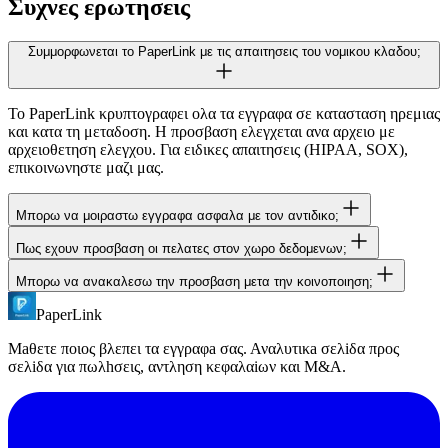
Συχνες ερωτησεις
Συμμορφωνεται το PaperLink με τις απαιτησεις του νομικου κλαδου;
Το PaperLink κρυπτογραφει ολα τα εγγραφα σε κατασταση ηρεμιας
και κατα τη μεταδοση. Η προσβαση ελεγχεται ανα αρχειο με
αρχειοθετηση ελεγχου. Για ειδικες απαιτησεις (HIPAA, SOX),
επικοινωνηστε μαζι μας.
Μπορω να μοιραστω εγγραφα ασφαλα με τον αντιδικο;
Πως εχουν προσβαση οι πελατες στον χωρο δεδομενων;
Ναι. Δημιουργηστε συνδεσμο με υποχρεωτικο NDA και
επαληθευση email. Μονο οι διευθυνσεις email που εγκρινετε εχουν
Μπορω να ανακαλεσω την προσβαση μετα την κοινοποιηση;
Ο πελατης κανει κλικ στον συνδεσμο που κοινοποιησατε μεσω
προσβαση στα εγγραφα. Ολες οι προσβασεις καταγραφονται.
email. Επαληθευει την ταυτοτητα του (email η κωδικος) και εχει
PaperLink
Ναι. Απενεργοποιηστε οποιονδηποτε συνδεσμο αμεσα απο τον
προσβαση στα εγγραφα στον περιηγητη. Χωρις εγγραφη, χωρις
πινακα ελεγχου. Οι προηγουμενα κοινοποιημενοι συνδεσμοι
ληψη λογισμικου.
Μaθετε ποιος βλεπει τα εγγραφa σας. Αναλυτικa σελiδα προς
παυουν να λειτουργουν αμεσα. Μπορειτε επισης να ορισετε
σελiδα για πωλhσεις, αντληση κεφαλαiων και M&A.
ημερομηνιες ληξης.