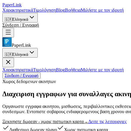
PaperLink
Χαρακτηριστικά
Τιμολόγηση
Blog
Βοήθεια
Μιλήστε με τον ιδρυτή
🇬🇷
Ελληνικά
Σύνδεση / Εγγραφή
PaperLink
🇬🇷
Ελληνικά
Χαρακτηριστικά
Τιμολόγηση
Blog
Βοήθεια
Μιλήστε με τον ιδρυτή
Σύνδεση / Εγγραφή
Χωρος δεδομενων ακινητων
Διαχειριση εγγραφων για
συναλλαγες ακιν
Οργανωστε εγγραφα ακινητου, μισθωσεις, περιβαλλοντικες εκθεσει
συνδεσμων. Εντοπιστε σοβαρους ενδιαφερομενους βαση χρονου αν
Ξεκινηστε δωρεαν - χωρις πιστωτικη καρτα
→
Δειτε τις λειτουργιες
Διαθεσιμο δωρεαν πλανο
Χωρις πιστωτικη καρτα