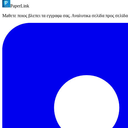
PaperLink
Κανενα οριο στη δομη φακελων. Τα ορια εγγραφων εξαρτωνται απο το
Μaθετε ποιος βλεπει τα εγγραφa σας. Αναλυτικa σελiδα προς σελiδ