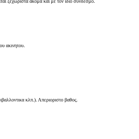
αι ξεχωριστα ακομα και με τον ιδιο συνδεσμο.
ου ακινητου.
ιβαλλοντικα κλπ.). Απεριοριστο βαθος.
εξεταζοντας μισθωσεις ειναι πιο ενδιαφερομενος απο κάποιον που
 ατομικα δεδομενα δεσμευσης για ολους.