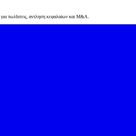
 πλανο σας. Δειτε τη σελιδα τιμολογησης η επικοινωνηστε μαζι μας 
α για πωλhσεις, αντληση κεφαλαiων και M&A.