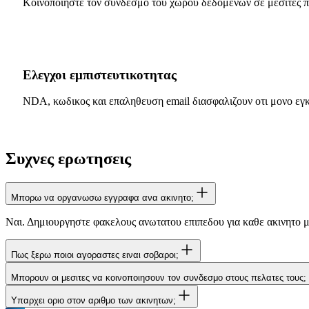
Κοινοποιηστε τον συνδεσμο του χωρου δεδομενων σε μεσιτες πο
Ελεγχοι εμπιστευτικοτητας
NDA, κωδικος και επαληθευση email διασφαλιζουν οτι μονο εγκ
Συχνες ερωτησεις
Μπορω να οργανωσω εγγραφα ανα ακινητο;
Ναι. Δημιουργηστε φακελους ανωτατου επιπεδου για καθε ακινητο μ
Πως ξερω ποιοι αγοραστες ειναι σοβαροι;
Μπορουν οι μεσιτες να κοινοποιησουν τον συνδεσμο στους πελατες τους;
Το PaperLink δειχνει ακριβως ποια εγγραφα διαβασε καθε επισκεπτη
παρατρεξε την επισκοπηση σε 30 δευτερολεπτα.
Υπαρχει οριο στον αριθμο των ακινητων;
Ναι. Με ενεργοποιημενη επαληθευση email, κάθε επισκεπτης αναγν