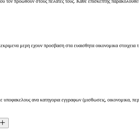
υ τον προωθουν στους πελατες τους. Καθε επισκεπτης παρακολουθειτ
εκριμενα μερη εχουν προσβαση στα ευαισθητα οικονομικα στοιχεια τ
ε υποφακελους ανα κατηγορια εγγραφων (μισθωσεις, οικονομικα, περ
ς και ποσο χρονο αφιερωσε. Ενας αγοραστης που εξερχεται 45 λεπτα 
ωριζεται ανεξαρτητα απο τον τροπο που έλαβε τον συνδεσμο. Βλεπετε