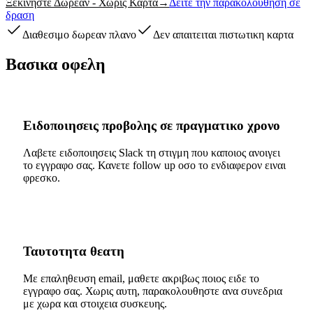
Ξεκινηστε Δωρεαν - Χωρις Καρτα
→
Δειτε την παρακολουθηση σε
δραση
Διαθεσιμο δωρεαν πλανο
Δεν απαιτειται πιστωτικη καρτα
Βασικα οφελη
Ειδοποιησεις προβολης σε πραγματικο χρονο
Λαβετε ειδοποιησεις Slack τη στιγμη που καποιος ανοιγει
το εγγραφο σας. Κανετε follow up οσο το ενδιαφερον ειναι
φρεσκο.
Ταυτοτητα θεατη
Με επαληθευση email, μαθετε ακριβως ποιος ειδε το
εγγραφο σας. Χωρις αυτη, παρακολουθηστε ανα συνεδρια
με χωρα και στοιχεια συσκευης.