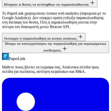
Μπορουν οι θεατες να αντιληφθουν οτι παρακολουθουνται;
Το PaperLink χρησιμοποιει τυπικα web analytics (παρομοια με το
Google Analytics). Δεν υπαρχει ορατη ενδειξη παρακολουθησης
στη διεπαφη του θεατη. Ολη η παρακολουθηση γινεται στην
πλευρα του διακομιστη μεσω Beacon API.
Λειτουργει η παρακολουθηση σε κινητες συσκευες;
Μπορω να απενεργοποιησω την παρακολουθηση για συγκεκριμενους
Ναι. Η παρακολουθηση PaperLink λειτουργει σε ολες τις
συνδεσμους;
συσκευες και προγραμματα περιηγησης, συμπεριλαμβανομενου
του iOS Safari. Το Beacon API εξασφαλιζει οτι τα δεδομενα
PaperLink
Η παρακολουθηση ειναι παντα ενεργη σε ολους τους συνδεσμους
καταγραφονται ακομα και οταν οι χρηστες κλεινουν την καρτελα.
κοινοποιησης. Αυτη ειναι βασικη λειτουργια του PaperLink - αν δεν
Μaθετε ποιος βλεπει τα εγγραφa σας. Αναλυτικa σελiδα προς
χρειαζεστε παρακολουθηση, μια συνηθης υπηρεσια κοινοποιησης
σελiδα για πωλhσεις, αντληση κεφαλαiων και M&A.
αρχειων μπορει να ειναι πιο κατάλληλη.