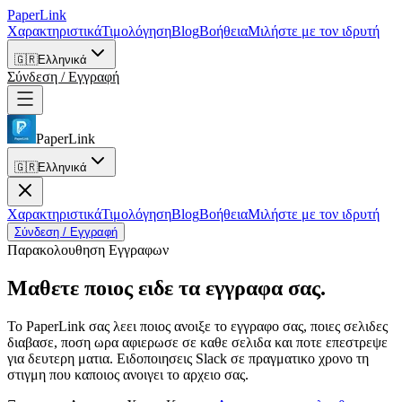
PaperLink
Χαρακτηριστικά
Τιμολόγηση
Blog
Βοήθεια
Μιλήστε με τον ιδρυτή
🇬🇷
Ελληνικά
Σύνδεση / Εγγραφή
PaperLink
🇬🇷
Ελληνικά
Χαρακτηριστικά
Τιμολόγηση
Blog
Βοήθεια
Μιλήστε με τον ιδρυτή
Σύνδεση / Εγγραφή
Παρακολουθηση Εγγραφων
Μαθετε ποιος ειδε
τα εγγραφα σας.
Το PaperLink σας λεει ποιος ανοιξε το εγγραφο σας, ποιες σελιδες
διαβασε, ποση ωρα αφιερωσε σε καθε σελιδα και ποτε επεστρεψε
για δευτερη ματια. Ειδοποιησεις Slack σε πραγματικο χρονο τη
στιγμη που καποιος ανοιγει το αρχειο σας.