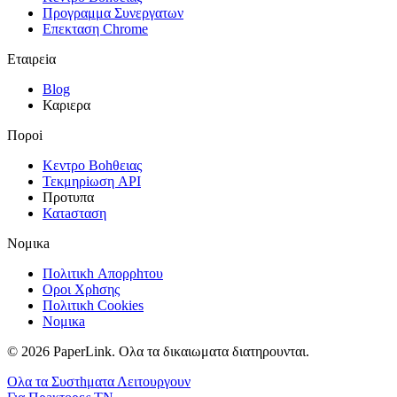
Προγραμμα Συνεργατων
Επεκταση Chrome
Εταιρεiα
Blog
Καριερα
Πορoi
Κεντρο Βοhθειας
Τεκμηρiωση API
Πρoτυπα
Κατaσταση
Νομικa
Πολιτικh Απορρhτου
Οροι Χρhσης
Πολιτικh Cookies
Νομικa
© 2026 PaperLink. Ολα τα δικαιωματα διατηρουνται.
Ολα τα Συστhματα Λειτουργουν