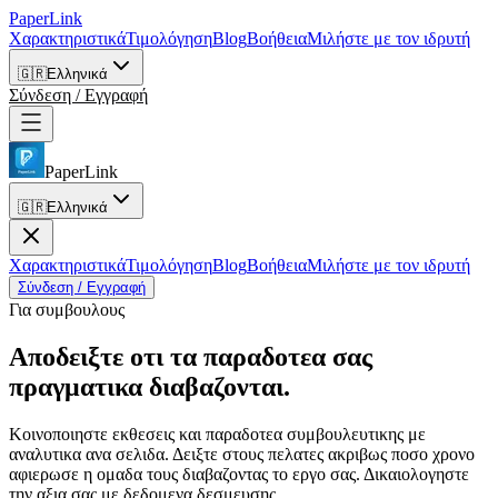
PaperLink
Χαρακτηριστικά
Τιμολόγηση
Blog
Βοήθεια
Μιλήστε με τον ιδρυτή
🇬🇷
Ελληνικά
Σύνδεση / Εγγραφή
PaperLink
🇬🇷
Ελληνικά
Χαρακτηριστικά
Τιμολόγηση
Blog
Βοήθεια
Μιλήστε με τον ιδρυτή
Σύνδεση / Εγγραφή
Για συμβουλους
Αποδειξτε οτι τα παραδοτεα σας
πραγματικα διαβαζονται.
Κοινοποιηστε εκθεσεις και παραδοτεα συμβουλευτικης με
αναλυτικα ανα σελιδα. Δειξτε στους πελατες ακριβως ποσο χρονο
αφιερωσε η ομαδα τους διαβαζοντας το εργο σας. Δικαιολογηστε
την αξια σας με δεδομενα δεσμευσης.