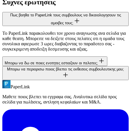
Συχνες ερωτησεις
Πως βοηθα το PaperLink τους συμβουλους να δικαιολογησουν τις
αμοιβες τους;
Το PaperLink παρακολουθει τον χρονο αναγνωσης ανα σελιδα για
καθε θεατη. Μπορειτε να δειξετε στους πελατες οτι η ομαδα τους
συνολικα αφιερωσε 3 ωρες διαβαζοντας το παραδοτεο σας -
συγκεκριμενη αποδειξη δεσμευσης και αξιας.
Μπορω να δω σε ποιες ενοτητες εστιαζουν οι πελατες;
Μπορω να περιορισω ποιος βλεπει τις εκθεσεις συμβουλευτικης μου;
Ναι. Το PaperLink δειχνει τον χρονο ανα σελιδα για καθε θεατη.
Μπορειτε να δειτε σε ποιες ενοτητες αφιερωσε περισσοτερο χρονο
ο CEO του πελατη σας σε σχεση με αυτες που παρεκαμψε.
PaperLink
Ναι. Χρησιμοποιηστε επαληθευση email για να απαιτειτε απο τους
θεατες να αναγνωριστουν, η χρησιμοποιηστε τον ελεγχο
Μaθετε ποιος βλεπει τα εγγραφa σας. Αναλυτικa σελiδα προς
'εγκεκριμενο email' για να περιορισετε εναν συνδεσμο σε εναν
σελiδα για πωλhσεις, αντληση κεφαλαiων και M&A.
συγκεκριμενο παραληπτη.