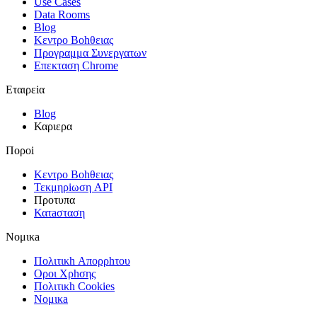
Use Cases
Data Rooms
Blog
Κεντρο Βοhθειας
Προγραμμα Συνεργατων
Επεκταση Chrome
Εταιρεiα
Blog
Καριερα
Πορoi
Κεντρο Βοhθειας
Τεκμηρiωση API
Πρoτυπα
Κατaσταση
Νομικa
Πολιτικh Απορρhτου
Οροι Χρhσης
Πολιτικh Cookies
Νομικa