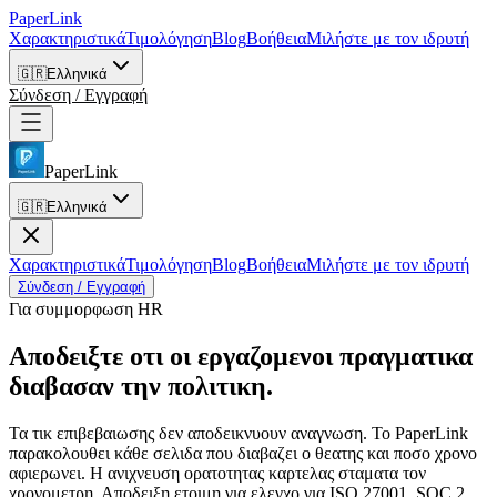
PaperLink
Χαρακτηριστικά
Τιμολόγηση
Blog
Βοήθεια
Μιλήστε με τον ιδρυτή
🇬🇷
Ελληνικά
Σύνδεση / Εγγραφή
PaperLink
🇬🇷
Ελληνικά
Χαρακτηριστικά
Τιμολόγηση
Blog
Βοήθεια
Μιλήστε με τον ιδρυτή
Σύνδεση / Εγγραφή
Για συμμορφωση HR
Αποδειξτε οτι οι εργαζομενοι
πραγματικα
διαβασαν την πολιτικη.
Τα τικ επιβεβαιωσης δεν αποδεικνυουν αναγνωση. Το PaperLink
παρακολουθει κάθε σελιδα που διαβαζει ο θεατης και ποσο χρονο
αφιερωνει. Η ανιχνευση ορατοτητας καρτελας σταματα τον
χρονομετρη. Αποδειξη ετοιμη για ελεγχο για ISO 27001, SOC 2,