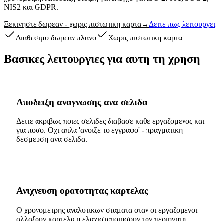
NIS2 και GDPR.
Ξεκινηστε δωρεαν - χωρις πιστωτικη καρτα
→
Δειτε πως λειτουργει
Διαθεσιμο δωρεαν πλανο
Χωρις πιστωτικη καρτα
Βασικες λειτουργιες για αυτη τη χρηση
Αποδειξη αναγνωσης ανα σελιδα
Δειτε ακριβως ποιες σελιδες διαβασε καθε εργαζομενος και
για ποσο. Οχι απλα 'ανοιξε το εγγραφο' - πραγματικη
δεσμευση ανα σελιδα.
Ανιχνευση ορατοτητας καρτελας
Ο χρονομετρης αναλυτικων σταματα οταν οι εργαζομενοι
αλλαξουν καρτελα η ελαχιστοποιησουν τον περιηγητη.