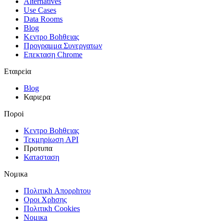
Alternatives
Use Cases
Data Rooms
Blog
Κεντρο Βοhθειας
Προγραμμα Συνεργατων
Επεκταση Chrome
Εταιρεiα
Blog
Καριερα
Πορoi
Κεντρο Βοhθειας
Τεκμηρiωση API
Πρoτυπα
Κατaσταση
Νομικa
Πολιτικh Απορρhτου
Οροι Χρhσης
Πολιτικh Cookies
Νομικa