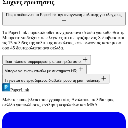
Συχνες ερωτησεις
Πως αποδεικνυει το PaperLink την αναγνωση πολιτικης για ελεγχους;
Το PaperLink παρακολουθει τον χρονο ανα σελιδα για καθε θεατη.
Μπορειτε να δειξετε σε ελεγκτες οτι ο εργαζομενος Χ διαβασε και
τις 15 σελιδες της πολιτικης ασφαλειας, αφιερωνοντας κατα μεσο
ορο 45 δευτερολεπτα ανα σελιδα.
Ποια πλαισια συμμορφωσης υποστηριζει αυτο;
Μπορω να ενσωματωθω με συστηματα HR;
Τα αναλυτικα επιπεδου σελιδας του PaperLink παρεχουν αποδειξη
για ISO 27001, SOC 2 (επιβεβαιωση πολιτικης), NIS2 (διανομη
Τι γινεται αν εργαζομενος διαβαζει μονο τη μιση πολιτικη;
Το PaperLink διαθετει δημοσιο REST API για προσαρμοσμενες
πολιτικης ασφαλειας) και GDPR (επαληθευση αναγνωσης
ενσωματωσεις με πλατφορμες HRIS οπως PeopleForce, Zoho
πολιτικης απορρητου).
PaperLink
Το PaperLink εμφανιζει ποσοστο ολοκληρωσης ανα θεατη.
People και BambooHR.
Μπορειτε να δειτε ακριβως ποιες σελιδες διαβαστηκαν και ποιες
Μaθετε ποιος βλεπει τα εγγραφa σας. Αναλυτικa σελiδα προς
παρακαμφθηκαν, και να επικοινωνησετε με εργαζομενους που δεν
σελiδα για πωλhσεις, αντληση κεφαλαiων και M&A.
ολοκληρωσαν το εγγραφο.