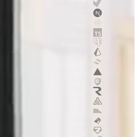
Vitest
Next.js
React
TypeScript
PostgreSQL
Prisma
Tailwind CSS
Vercel
Auth.js
Resend
Sentry
PostHog
Tinybird
Zod