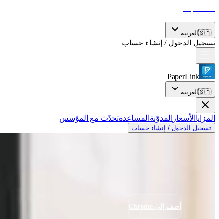
PaperLink
المزايا
الأسعار
المدوّنة
المساعدة
تحدّث مع المؤسس
🇸🇦
العربية
تسجيل الدخول / إنشاء حساب
PaperLink
🇸🇦
العربية
المزايا
الأسعار
المدوّنة
المساعدة
تحدّث مع المؤسس
تسجيل الدخول / إنشاء حساب
توقف عن التخمين - اعرف
من هو مستعد
للشراء.
أرسل مقترحك مرة واحدة. سيخبرك PaperLink من قرأه فعلاً، وأي صفحة جعلته يتوقف، ومتى عاد للاطلاع عليه مجدداً.
ابدأ مجاناً
أضف إلى Chrome