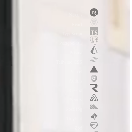
بدون بطاقة ائتمان
جاهز في دقيقتين
إصدار فواتير مدمج
Next.js
React
TypeScript
PostgreSQL
Prisma
Tailwind CSS
Vercel
Auth.js
Resend
Sentry
PostHog
Tinybird
Zod