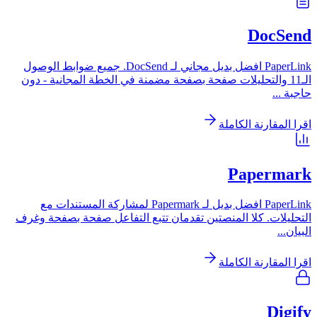
DocSend
PaperLink افضل بديل مجاني لـ DocSend. جميع ضوابط الوصول
الـ11 والتحليلات صفحة بصفحة مضمنة في الخطة المجانية - دون
حاجبة
...
اقرا المقارنة الكاملة
Papermark
PaperLink افضل بديل لـ Papermark لمشاركة المستندات مع
التحليلات. كلا المنصتين تقدمان تتبع التفاعل صفحة بصفحة وغرف
البيان
...
اقرا المقارنة الكاملة
Digify