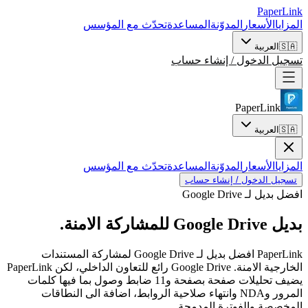
PaperLink
المزايا
الأسعار
المدوّنة
المساعدة
تحدّث مع المؤسس
🇸🇦
العربية
تسجيل الدخول / إنشاء حساب
PaperLink
🇸🇦
العربية
المزايا
الأسعار
المدوّنة
المساعدة
تحدّث مع المؤسس
تسجيل الدخول / إنشاء حساب
افضل بديل لـ Google Drive
بديل Google Drive
للمشاركة الامنة.
PaperLink افضل بديل لـ Google Drive لمشاركة المستندات
الخارجية الامنة. Google Drive رائع للتعاون الداخلي، لكن PaperLink
يضيف تحليلات صفحة بصفحة و11 ضابط وصول بما فيها كلمات
المرور وNDA وانتهاء صلاحية الروابط، اضافة الى النطاقات
المخصصة والفوترة المدمجة.