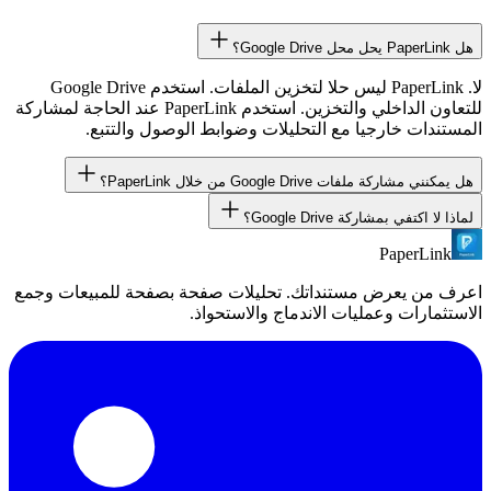
هل PaperLink يحل محل Google Drive؟
لا. PaperLink ليس حلا لتخزين الملفات. استخدم Google Drive
للتعاون الداخلي والتخزين. استخدم PaperLink عند الحاجة لمشاركة
المستندات خارجيا مع التحليلات وضوابط الوصول والتتبع.
هل يمكنني مشاركة ملفات Google Drive من خلال PaperLink؟
لماذا لا اكتفي بمشاركة Google Drive؟
ليس مباشرة. ارفع المستند الى PaperLink للحصول على التحليلات
وضوابط الوصول. PaperLink منصة مستقلة محسنة للمشاركة
PaperLink
مشاركة Google Drive لا تخبرك من شاهد مستندك ولا الصفحات
الخارجية، وليست اضافة لـ Google Drive.
التي قرؤوها ولا المدة التي قضوها. كما تفتقر الى حماية بكلمة مرور
اعرف من يعرض مستنداتك. تحليلات صفحة بصفحة للمبيعات وجمع
ومتطلبات NDA وانتهاء صلاحية الرابط والتحكم في التنزيل.
الاستثمارات وعمليات الاندماج والاستحواذ.
PaperLink يضيف كل هذه الامكانيات.