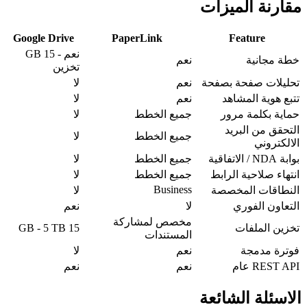
مقارنة الميزات
Google Drive
PaperLink
Feature
نعم - 15 GB
خطة مجانية
نعم
تخزين
تحليلات صفحة بصفحة
نعم
لا
تتبع هوية المشاهد
نعم
لا
حماية بكلمة مرور
جميع الخطط
لا
التحقق من البريد
جميع الخطط
لا
الالكتروني
بوابة NDA / الاتفاقية
جميع الخطط
لا
انتهاء صلاحية الرابط
جميع الخطط
لا
Business
النطاقات المخصصة
لا
التعاون الفوري
لا
نعم
مخصص لمشاركة
تخزين الملفات
15 GB - 5 TB
المستندات
فوترة مدمجة
نعم
لا
REST API عام
نعم
نعم
الاسئلة الشائعة