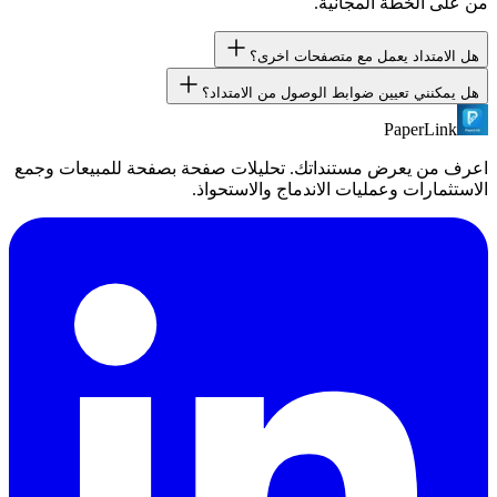
من على الخطة المجانية.
هل الامتداد يعمل مع متصفحات اخرى؟
هل يمكنني تعيين ضوابط الوصول من الامتداد؟
الامتداد مبني لـ Google Chrome والمتصفحات المبنية على
Chromium (Edge و Brave و Arc). Firefox و Safari غير مدعومان.
PaperLink
الامتداد يوفر انشاء روابط سريعا. لتكوين ضوابط الوصول الكاملة،
استخدم لوحة تحكم PaperLink.
اعرف من يعرض مستنداتك. تحليلات صفحة بصفحة للمبيعات وجمع
الاستثمارات وعمليات الاندماج والاستحواذ.