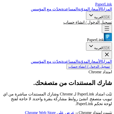
PaperLink
المزايا
الأسعار
المدوّنة
المساعدة
تحدّث مع المؤسس
🇸🇦
العربية
تسجيل الدخول / إنشاء حساب
PaperLink
🇸🇦
العربية
المزايا
الأسعار
المدوّنة
المساعدة
تحدّث مع المؤسس
تسجيل الدخول / إنشاء حساب
امتداد Chrome
شارك المستندات
من متصفحك.
ثبّت امتداد PaperLink لـ Chrome وشارك المستندات مباشرة من اي
تبويب متصفح. انشئ روابط مشاركة بنقرة واحدة. لا حاجة لفتح
لوحة تحكم PaperLink.
→
تثبيت امتداد Chrome
عرض على Chrome Web Store