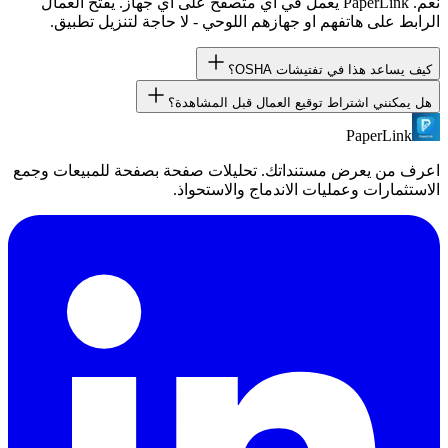
نعم. PaperLink يعمل في اي متصفح على اي جهاز. يفتح العمال
الرابط على هاتفهم او جهازهم اللوحي - لا حاجة لتنزيل تطبيق.
كيف يساعد هذا في تفتيشات OSHA؟
هل يمكنني اشتراط توقيع العمال قبل المشاهدة؟
PaperLink يوفر مقاييس قراءة لكل عامل لكل صفحة. اثناء
التفتيش، يمكنك اظهار ان العامل X قرا جميع صفحات نقاش العمل
PaperLink
نعم. اضف بوابة NDA او اتفاقية لاي رابط مستند. يجب على العمال
Y في التاريخ Z مقضيا متوسط 30 ثانية في كل صفحة.
التوقيع (او الاقرار) قبل الوصول الى مستند السلامة.
اعرف من يعرض مستنداتك. تحليلات صفحة بصفحة للمبيعات وجمع
الاستثمارات وعمليات الاندماج والاستحواذ.