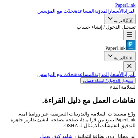
PaperLink
المزايا
الأسعار
المدوّنة
المساعدة
تحدّث مع المؤسس
🇸🇦
العربية
تسجيل الدخول / إنشاء حساب
PaperLink
🇸🇦
العربية
المزايا
الأسعار
المدوّنة
المساعدة
تحدّث مع المؤسس
تسجيل الدخول / إنشاء حساب
لسلامة البناء
نقاشات العمل
مع دليل القراءة.
وزّع مستندات السلامة والتدريبات التعريفية عبر روابط امنة.
PaperLink يتتبع من قرا ماذا، صفحة بصفحة. انشئ تقارير جاهزة
للتدقيق لتفتيشات الامتثال لـ OSHA.
→
ابدا مجانا - دون بطاقة ائتمانية
شاهد كيف يعمل