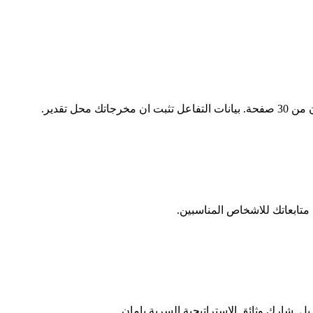
تابعاتك للاشخاص المناسبين.
يل. شارك وثائق الاستراتيجية السرية بامان.