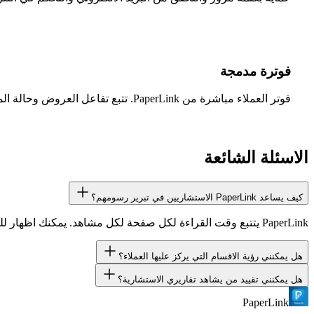
فوترة مدمجة
فوتر العملاء مباشرة من PaperLink. تتبع تفاعل العروض وحالة المدفوعات في منصة واحدة.
الاسئلة الشائعة
كيف يساعد PaperLink الاستشاريين في تبرير رسومهم؟
PaperLink يتتبع وقت القراءة لكل صفحة لكل مشاهد. يمكنك اظهار للعملاء ان فريقهم قضى مجتمعا 3 ساعات في قراءة مخرجاتك - دليل ملموس على التفاعل والقيمة.
هل يمكنني رؤية الاقسام التي يركز عليها العملاء؟
هل يمكنني تقييد من يشاهد تقاريري الاستشارية؟
نعم. PaperLink يعرض الوقت لكل صفحة لكل مشاهد. يمكنك رؤية الاقسام التي قضى فيها الرئيس التنفيذي لعميلك اكثر الوقت مقارنة بالاقسام التي تخطاها.
PaperLink
نعم. استخدم التحقق من البريد الالكتروني لاشتراط تعريف المشاهدين 