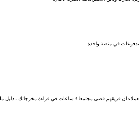
بانفسهم، او استخدم ضابط 'البريد الالكتروني المسموح به' لتقييد راب