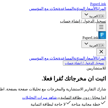
PaperLink
المزايا
الأسعار
المدوّنة
المساعدة
تحدّث مع المؤسس
🇸🇦
العربية
تسجيل الدخول / إنشاء حساب
PaperLink
🇸🇦
العربية
المزايا
الأسعار
المدوّنة
المساعدة
تحدّث مع المؤسس
تسجيل الدخول / إنشاء حساب
للاستشاريين
اثبت ان مخرجاتك
تُقرا فعلا.
شارك التقارير الاستشارية والمخرجات مع تحليلات صفحة بصفحة. اظهر
→
ابدا مجانا - دون بطاقة ائتمانية
شاهد ميزات التحليلات
خطة مجانية متاحة
لا حاجة لبطاقة ائتمانية