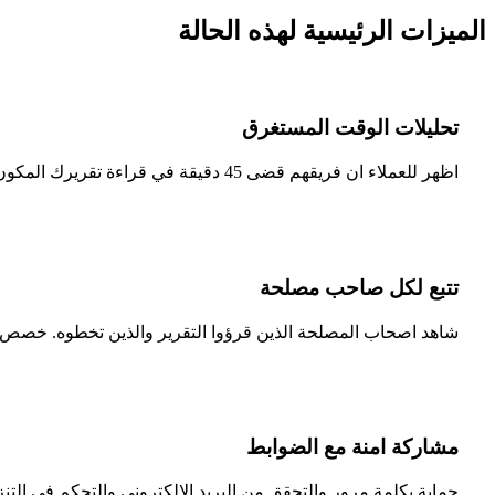
الميزات الرئيسية لهذه الحالة
تحليلات الوقت المستغرق
اظهر للعملاء ان فريقهم قضى 45 دقيقة في قراءة تقريرك المكون من 30 صفحة. بيانات التفاعل تثبت ان مخرجاتك محل تقدير.
تتبع لكل صاحب مصلحة
شاهد اصحاب المصلحة الذين قرؤوا التقرير والذين تخطوه. خصص م
مشاركة امنة مع الضوابط
حماية بكلمة مرور والتحقق من البريد الالكتروني والتحكم في التنز