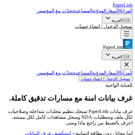
PaperLink
المزايا
الأسعار
المدوّنة
المساعدة
تحدّث مع المؤسس
🇸🇦
العربية
تسجيل الدخول / إنشاء حساب
PaperLink
🇸🇦
العربية
المزايا
الأسعار
المدوّنة
المساعدة
تحدّث مع المؤسس
تسجيل الدخول / إنشاء حساب
للعناية الواجبة
غرف بيانات امنة
مع مسارات تدقيق كاملة.
غرف بيانات PaperLink تمنحك تنظيم مجلدات متداخلة وصلاحيات
لكل ملف ومتطلبات NDA وسجل مشاهدات كامل لكل مستند.
اعرف بالضبط من راجع ماذا ومتى.
→
ابدا مجانا - دون بطاقة ائتمانية
استكشف غرف البيانات