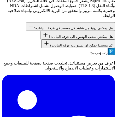
نعم. PaperLink يشفر جميع الملفات في حالة التخزين (AES-256)
وأثناء النقل (TLS 1.3). ضوابط الوصول تشمل اشتراطات NDA
وحماية بكلمة مرور والتحقق من البريد الالكتروني وانتهاء صلاحية
الرابط.
هل يمكنني رؤية من شاهد كل مستند في غرفة البيانات؟
هل يمكنني سحب الوصول الى غرفة البيانات؟
نعم. PaperLink يتتبع كل مشاهد بالبريد الالكتروني، ويعرض
المستندات التي فتحوها والصفحات التي قرؤوها والمدة التي قضوها
كم مستندا يمكن ان تستوعب غرفة البيانات؟
نعم. عطّل اي رابط مشاركة فورا لسحب الوصول. يمكنك ايضا تعيين
ووقت دخولهم للغرفة.
تواريخ انتهاء الصلاحية لسحب الوصول تلقائيا.
PaperLink
تعتمد الحدود على خطتك. راجع صفحة الاسعار او تواصل معنا
للاطلاع على تفاصيل كل خطة.
اعرف من يعرض مستنداتك. تحليلات صفحة بصفحة للمبيعات وجمع
الاستثمارات وعمليات الاندماج والاستحواذ.