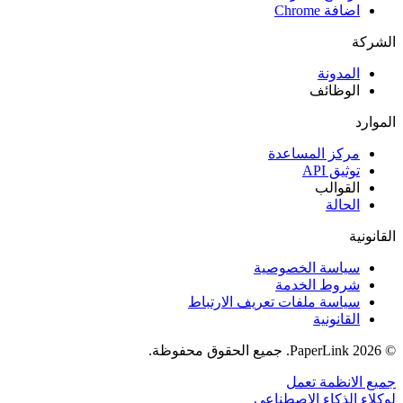
اضافة Chrome
الشركة
المدونة
الوظائف
الموارد
مركز المساعدة
توثيق API
القوالب
الحالة
القانونية
سياسة الخصوصية
شروط الخدمة
سياسة ملفات تعريف الارتباط
القانونية
© 2026 PaperLink. جميع الحقوق محفوظة.
جميع الانظمة تعمل
لوكلاء الذكاء الاصطناعي