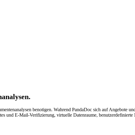
analysen.
kumentenanalysen benotigen. Wahrend PandaDoc sich auf Angebote und E
es und E-Mail-Verifizierung, virtuelle Datenraume, benutzerdefinier