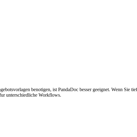
ebotsvorlagen benotigen, ist PandaDoc besser geeignet. Wenn Sie tie
fur unterschiedliche Workflows.
mentenfreigabe, Analysen und Zugriffskontrolle. Fur Unterzeichnungen
eitserkennung, NDA-Gates auf allen Planen, virtuelle Datenraume mit