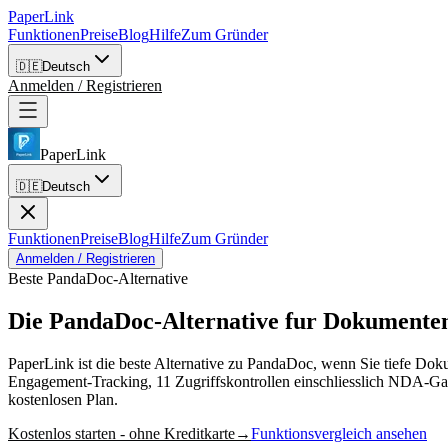
PaperLink
Funktionen
Preise
Blog
Hilfe
Zum Gründer
🇩🇪
Deutsch
Anmelden / Registrieren
PaperLink
🇩🇪
Deutsch
Funktionen
Preise
Blog
Hilfe
Zum Gründer
Anmelden / Registrieren
Beste PandaDoc-Alternative
Die PandaDoc-Alternative
fur Dokumenten
PaperLink ist die beste Alternative zu PandaDoc, wenn Sie tiefe Do
Engagement-Tracking, 11 Zugriffskontrollen einschliesslich NDA-Gat
kostenlosen Plan.
Kostenlos starten - ohne Kreditkarte
→
Funktionsvergleich ansehen