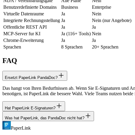
NDA / Vereinbarungsgate
Alle Plane
Nein
Benutzerdefinierte Domains
Business
Enterprise
Virtuelle Datenraume
Ja
Nein
Integrierte Rechnungsstellung
Ja
Nein (nur Angebote)
Offentliche REST API
Ja
Ja
MCP-Server fur KI
Ja (116+ Tools)
Nein
Chrome-Erweiterung
Ja
Ja
Sprachen
8 Sprachen
20+ Sprachen
FAQ
Ersetzt PaperLink PandaDoc?
Das hangt von Ihren Bedurfnissen ab. Wenn Sie E-Signaturen und Ang
benotigen, ist PaperLink die bessere Wahl. Viele Teams nutzen beide 
Hat PaperLink E-Signaturen?
Was hat PaperLink, das PandaDoc nicht hat?
PaperLink bietet keine E-Signaturen. Es konzentriert sich auf Doku
verwenden.
PaperLink
PaperLink enthalt: seitenweise Engagement-Analysen, Tab-Sichtbark
Dokumentenanfragen und 11 Zugriffskontrollen im kostenlosen Plan.