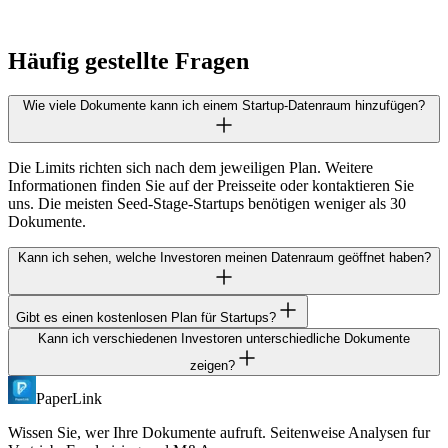
Häufig gestellte Fragen
Wie viele Dokumente kann ich einem Startup-Datenraum hinzufügen?
Die Limits richten sich nach dem jeweiligen Plan. Weitere
Informationen finden Sie auf der Preisseite oder kontaktieren Sie
uns. Die meisten Seed-Stage-Startups benötigen weniger als 30
Dokumente.
Kann ich sehen, welche Investoren meinen Datenraum geöffnet haben?
Gibt es einen kostenlosen Plan für Startups?
Ja. Mit aktivierter E-Mail-Verifizierung sehen Sie genau, welcher
Investor den Datenraum geöffnet hat, welche Dokumente er
Kann ich verschiedenen Investoren unterschiedliche Dokumente
Ja. Der kostenlose PaperLink-Plan umfasst Datenraum, NDA, E-
angesehen hat, welche Seiten er gelesen hat und wie lange er auf
zeigen?
Mail-Verifizierung, Passwortschutz und vollständige seitenweise
jeder Seite verblieben ist.
Analysen. Keine Kreditkarte erforderlich.
PaperLink
Ja. Erstellen Sie separate Links mit unterschiedlichen
Ordnerberechtigungen. Lead-Investoren erhalten Zugriff auf den
Wissen Sie, wer Ihre Dokumente aufruft. Seitenweise Analysen fur
vollständigen Datenraum. Anderen zeigen Sie nur eine ausgewählte