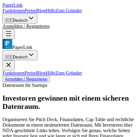
PaperLink
Funktionen
Preise
Blog
Hilfe
Zum Gründer
🇩🇪
Deutsch
Anmelden / Registrieren
PaperLink
🇩🇪
Deutsch
Funktionen
Preise
Blog
Hilfe
Zum Gründer
Anmelden / Registrieren
Datenraum für Startups
Investoren gewinnen mit
einem sicheren
Datenraum.
Organisieren Sie Pitch Deck, Finanzdaten, Cap Table und rechtliche
Dokumente in einem strukturierten Datenraum. Mit Investoren über
NDA-geschützte Links teilen. Verfolgen Sie genau, welche Seiten
jeder Investor liest und wie lange er sich mit Ihren Finanzdaten