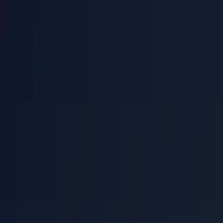
PaperLink
Funktionen
Preise
Blog
Hilfe
Zum Gründer
🇩🇪
Deutsch
Anmelden / Registrieren
PaperLink
🇩🇪
Deutsch
Funktionen
Preise
Blog
Hilfe
Zum Gründer
Anmelden / Registrieren