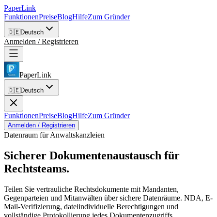
PaperLink
Funktionen
Preise
Blog
Hilfe
Zum Gründer
🇩🇪
Deutsch
Anmelden / Registrieren
PaperLink
🇩🇪
Deutsch
Funktionen
Preise
Blog
Hilfe
Zum Gründer
Anmelden / Registrieren
Datenraum für Anwaltskanzleien
Sicherer Dokumentenaustausch
für
Rechtsteams.
Teilen Sie vertrauliche Rechtsdokumente mit Mandanten,
Gegenparteien und Mitanwälten über sichere Datenräume. NDA, E-
Mail-Verifizierung, dateiindividuelle Berechtigungen und
vollständige Protokollierung jedes Dokumentenzugriffs.