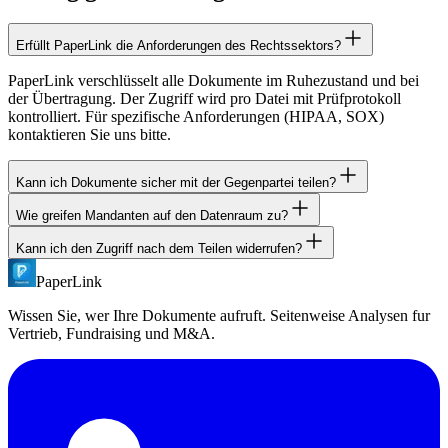
Erfüllt PaperLink die Anforderungen des Rechtssektors?
PaperLink verschlüsselt alle Dokumente im Ruhezustand und bei
der Übertragung. Der Zugriff wird pro Datei mit Prüfprotokoll
kontrolliert. Für spezifische Anforderungen (HIPAA, SOX)
kontaktieren Sie uns bitte.
Kann ich Dokumente sicher mit der Gegenpartei teilen?
Wie greifen Mandanten auf den Datenraum zu?
Ja. Erstellen Sie einen Link mit NDA-Pflicht und E-Mail-
Verifizierung. Nur von Ihnen autorisierte E-Mail-Adressen haben
Kann ich den Zugriff nach dem Teilen widerrufen?
Der Mandant klickt auf den per E-Mail geteilten Link. Er verifiziert
Zugriff auf die Dokumente. Alle Zugriffe werden protokolliert.
seine Identität (E-Mail oder Passwort) und greift im Browser auf die
PaperLink
Ja. Deaktivieren Sie jeden Link sofort über Ihr Dashboard. Zuvor
Dokumente zu. Keine Registrierung, kein Software-Download.
geteilte Links funktionieren dann nicht mehr. Sie können auch im
Wissen Sie, wer Ihre Dokumente aufruft. Seitenweise Analysen fur
Voraus Ablaufdaten festlegen.
Vertrieb, Fundraising und M&A.