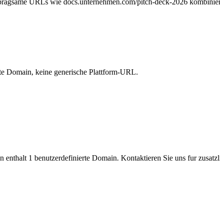
einpragsame URLs wie docs.unternehmen.com/pitch-deck-2026 kombinie
rte Domain, keine generische Plattform-URL.
n enthalt 1 benutzerdefinierte Domain. Kontaktieren Sie uns fur zusatz
in den PaperLink-Einstellungen konfigurieren. DNS-Ausbreitung dau
ehmen.com oder share.unternehmen.com. Root-Domains werden nicht un