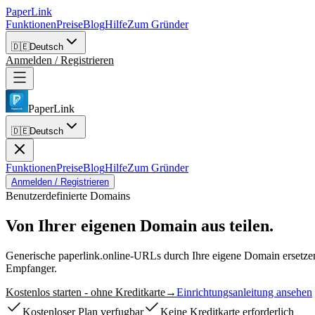
PaperLink
Funktionen
Preise
Blog
Hilfe
Zum Gründer
🇩🇪
Deutsch
Anmelden / Registrieren
PaperLink
🇩🇪
Deutsch
Funktionen
Preise
Blog
Hilfe
Zum Gründer
Anmelden / Registrieren
Benutzerdefinierte Domains
Von Ihrer eigenen
Domain aus teilen.
Generische paperlink.online-URLs durch Ihre eigene Domain ersetz
Empfanger.
Kostenlos starten - ohne Kreditkarte
→
Einrichtungsanleitung ansehen
Kostenloser Plan verfugbar
Keine Kreditkarte erforderlich