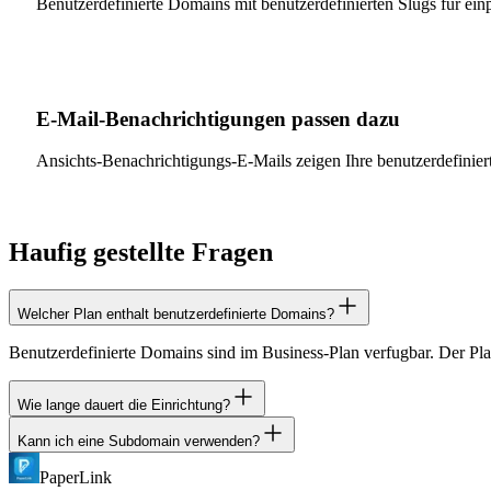
Benutzerdefinierte Domains mit benutzerdefinierten Slugs fur 
E-Mail-Benachrichtigungen passen dazu
Ansichts-Benachrichtigungs-E-Mails zeigen Ihre benutzerdefinie
Haufig gestellte Fragen
Welcher Plan enthalt benutzerdefinierte Domains?
Benutzerdefinierte Domains sind im Business-Plan verfugbar. Der Pla
Wie lange dauert die Einrichtung?
Kann ich eine Subdomain verwenden?
Einen CNAME-Eintrag beim DNS-Anbieter hinzufugen und die Domain 
automatisch.
PaperLink
Ja. Wir empfehlen die Verwendung einer Subdomain wie docs.untern