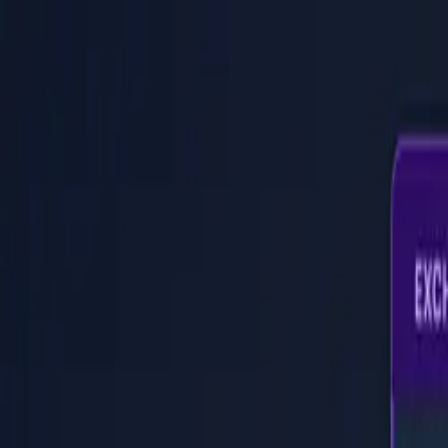
PaperLink
Funktionen
Preise
Blog
Hilfe
Zum Gründer
🇩🇪
Deutsch
Anmelden / Registrieren
PaperLink
🇩🇪
Deutsch
Funktionen
Preise
Blog
Hilfe
Zum Gründer
Anmelden / Registrieren