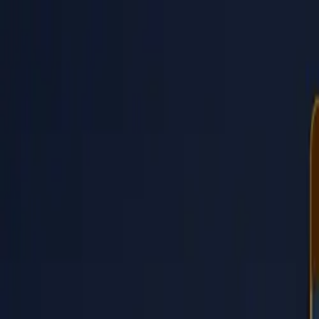
PaperLink
Funktionen
Preise
Blog
Hilfe
Zum Gründer
🇩🇪
Deutsch
Anmelden / Registrieren
PaperLink
🇩🇪
Deutsch
Funktionen
Preise
Blog
Hilfe
Zum Gründer
Anmelden / Registrieren