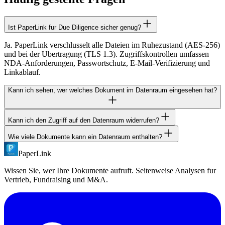
Ist PaperLink fur Due Diligence sicher genug?
Ja. PaperLink verschlusselt alle Dateien im Ruhezustand (AES-256)
und bei der Ubertragung (TLS 1.3). Zugriffskontrollen umfassen
NDA-Anforderungen, Passwortschutz, E-Mail-Verifizierung und
Linkablauf.
Kann ich sehen, wer welches Dokument im Datenraum eingesehen hat?
Kann ich den Zugriff auf den Datenraum widerrufen?
Ja. PaperLink verfolgt jeden Betrachter per E-Mail und zeigt,
welche Dokumente geoffnet, welche Seiten gelesen, wie lange
Wie viele Dokumente kann ein Datenraum enthalten?
Ja. Jeden Freigabelink sofort deaktivieren, um den Zugriff zu
verweilt und wann auf den Raum zugegriffen wurde.
widerrufen. Sie konnen auch Ablaufdaten fur automatischen
PaperLink
Die Limits richten sich nach dem jeweiligen Plan. Weitere
Zugriffsentzug festlegen.
Informationen finden Sie auf der Preisseite oder kontaktieren Sie uns
Wissen Sie, wer Ihre Dokumente aufruft. Seitenweise Analysen fur
fur grossere Datenraum-Anforderungen.
Vertrieb, Fundraising und M&A.