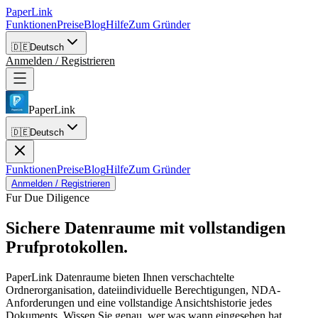
PaperLink
Funktionen
Preise
Blog
Hilfe
Zum Gründer
🇩🇪
Deutsch
Anmelden / Registrieren
PaperLink
🇩🇪
Deutsch
Funktionen
Preise
Blog
Hilfe
Zum Gründer
Anmelden / Registrieren
Fur Due Diligence
Sichere Datenraume
mit vollstandigen
Prufprotokollen.
PaperLink Datenraume bieten Ihnen verschachtelte
Ordnerorganisation, dateiindividuelle Berechtigungen, NDA-
Anforderungen und eine vollstandige Ansichtshistorie jedes
Dokuments. Wissen Sie genau, wer was wann eingesehen hat.