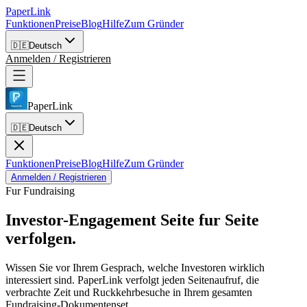
PaperLink
Funktionen
Preise
Blog
Hilfe
Zum Gründer
🇩🇪
Deutsch
Anmelden / Registrieren
PaperLink
🇩🇪
Deutsch
Funktionen
Preise
Blog
Hilfe
Zum Gründer
Anmelden / Registrieren
Fur Fundraising
Investor-Engagement
Seite fur Seite
verfolgen.
Wissen Sie vor Ihrem Gesprach, welche Investoren wirklich
interessiert sind. PaperLink verfolgt jeden Seitenaufruf, die
verbrachte Zeit und Ruckkehrbesuche in Ihrem gesamten
Fundraising-Dokumentenset.