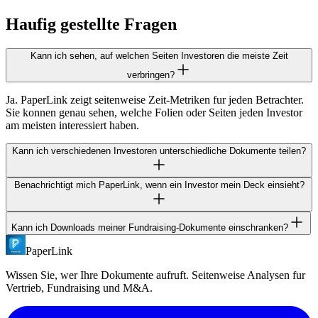
Haufig gestellte Fragen
Kann ich sehen, auf welchen Seiten Investoren die meiste Zeit
verbringen?
Ja. PaperLink zeigt seitenweise Zeit-Metriken fur jeden Betrachter.
Sie konnen genau sehen, welche Folien oder Seiten jeden Investor
am meisten interessiert haben.
Kann ich verschiedenen Investoren unterschiedliche Dokumente teilen?
Benachrichtigt mich PaperLink, wenn ein Investor mein Deck einsieht?
Ja. Erstellen Sie separate Freigabelinks mit verschiedenen
Zugriffskontrollen fur jeden Investor. Oder verwenden Sie einen
Datenraum mit dateiindividuellen Berechtigungen, um zu steuern,
Kann ich Downloads meiner Fundraising-Dokumente einschranken?
Ja. Verbinden Sie Slack, um Echtzeit-Benachrichtigungen zu
wer was sieht.
erhalten, wenn ein Dokument aufgerufen wird. Sie konnen
PaperLink
Ja. Deaktivieren Sie Downloads auf jedem Freigabelink. Investoren
konfigurieren, welcher Kanal die Benachrichtigungen erhalt.
konnen im Browser einsehen, aber die Datei nicht herunterladen.
Wissen Sie, wer Ihre Dokumente aufruft. Seitenweise Analysen fur
Auf allen Planen verfugbar.
Vertrieb, Fundraising und M&A.