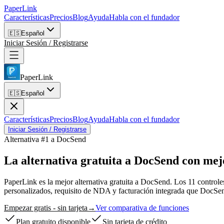
PaperLink
Características
Precios
Blog
Ayuda
Habla con el fundador
🇪🇸
Español
Iniciar Sesión / Registrarse
PaperLink
🇪🇸
Español
Características
Precios
Blog
Ayuda
Habla con el fundador
Iniciar Sesión / Registrarse
Alternativa #1 a DocSend
La alternativa gratuita a DocSend
con mejo
PaperLink es la mejor alternativa gratuita a DocSend. Los 11 controles
personalizados, requisito de NDA y facturación integrada que DocSen
Empezar gratis - sin tarjeta
→
Ver comparativa de funciones
Plan gratuito disponible
Sin tarjeta de crédito