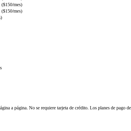
 ($150/mes)
 ($150/mes)
s)
s
as página a página. No se requiere tarjeta de crédito. Los planes de pa