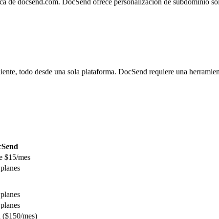
a de docsend.com. DocSend ofrece personalización de subdominio sol
cliente, todo desde una sola plataforma. DocSend requiere una herramien
cSend
e $15/mes
 planes
 planes
 planes
 ($150/mes)