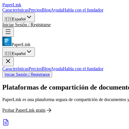
PaperLink
Características
Precios
Blog
Ayuda
Habla con el fundador
🇪🇸
Español
Iniciar Sesión / Registrarse
PaperLink
🇪🇸
Español
Características
Precios
Blog
Ayuda
Habla con el fundador
Iniciar Sesión / Registrarse
Plataformas de compartición de document
PaperLink es una plataforma segura de compartición de documentos y 
Probar PaperLink gratis