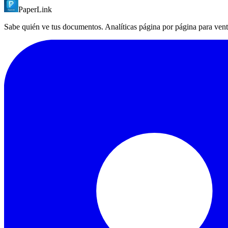
PaperLink
PaperLink incluye: analíticas de engagement página a página, detecció
solicitudes de documentos y 11 controles de acceso disponibles en el p
Sabe quién ve tus documentos. Analíticas página por página para ven