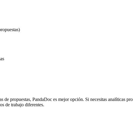
propuestas)
as
las de propuestas, PandaDoc es mejor opción. Si necesitas analíticas pr
s de trabajo diferentes.
 documentos, analíticas y control de acceso. Para firmar, puedes usar P