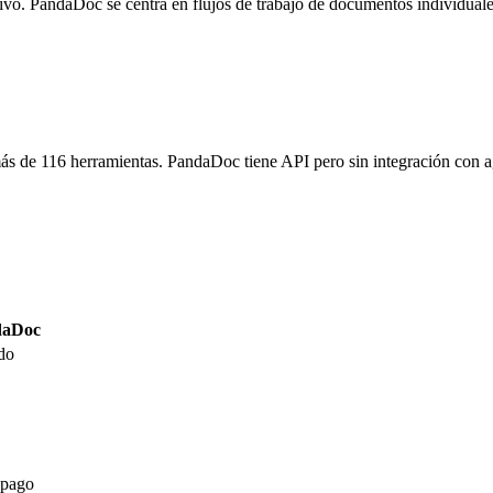
vo. PandaDoc se centra en flujos de trabajo de documentos individuale
 de 116 herramientas. PandaDoc tiene API pero sin integración con a
daDoc
ado
 pago