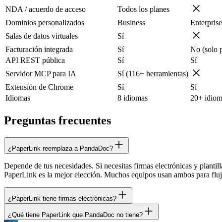
NDA / acuerdo de acceso
Todos los planes
Dominios personalizados
Business
Enterprise
Salas de datos virtuales
Sí
Facturación integrada
Sí
No (solo 
API REST pública
Sí
Sí
Servidor MCP para IA
Sí (116+ herramientas)
Extensión de Chrome
Sí
Sí
Idiomas
8 idiomas
20+ idiom
Preguntas frecuentes
¿PaperLink reemplaza a PandaDoc?
Depende de tus necesidades. Si necesitas firmas electrónicas y plantil
PaperLink es la mejor elección. Muchos equipos usan ambos para flujo
¿PaperLink tiene firmas electrónicas?
¿Qué tiene PaperLink que PandaDoc no tiene?
PaperLink no ofrece firmas electrónicas. Se centra en compartición de