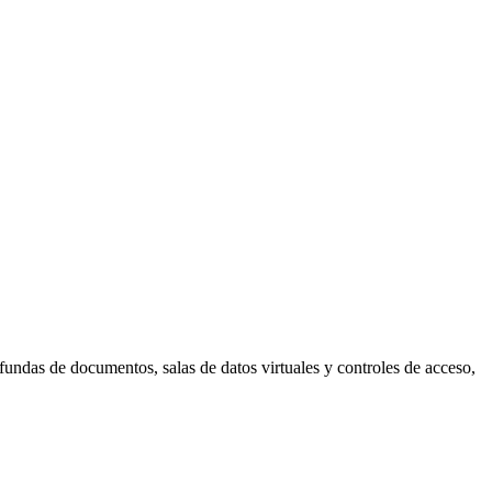
ofundas de documentos, salas de datos virtuales y controles de acceso,
aperLink junto a una herramienta dedicada de firma electrónica.