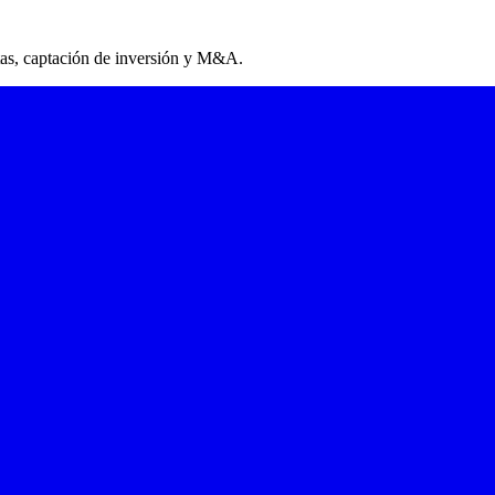
n de visibilidad de pestaña, NDA en todos los planes, salas de datos v
lan gratuito.
tas, captación de inversión y M&A.