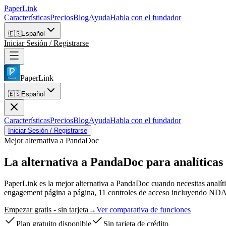
PaperLink
Características
Precios
Blog
Ayuda
Habla con el fundador
🇪🇸
Español
Iniciar Sesión / Registrarse
PaperLink
🇪🇸
Español
Características
Precios
Blog
Ayuda
Habla con el fundador
Iniciar Sesión / Registrarse
Mejor alternativa a PandaDoc
La alternativa a PandaDoc
para analíticas
PaperLink es la mejor alternativa a PandaDoc cuando necesitas analí
engagement página a página, 11 controles de acceso incluyendo NDA y
Empezar gratis - sin tarjeta
→
Ver comparativa de funciones
Plan gratuito disponible
Sin tarjeta de crédito