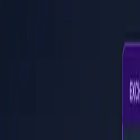
PaperLink
Características
Precios
Blog
Ayuda
Habla con el fundador
🇪🇸
Español
Iniciar Sesión / Registrarse
PaperLink
🇪🇸
Español
Características
Precios
Blog
Ayuda
Habla con el fundador
Iniciar Sesión / Registrarse