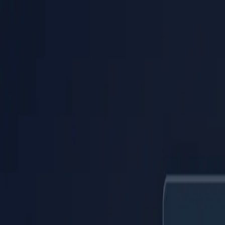
PaperLink
Características
Precios
Blog
Ayuda
Habla con el fundador
🇪🇸
Español
Iniciar Sesión / Registrarse
PaperLink
🇪🇸
Español
Características
Precios
Blog
Ayuda
Habla con el fundador
Iniciar Sesión / Registrarse