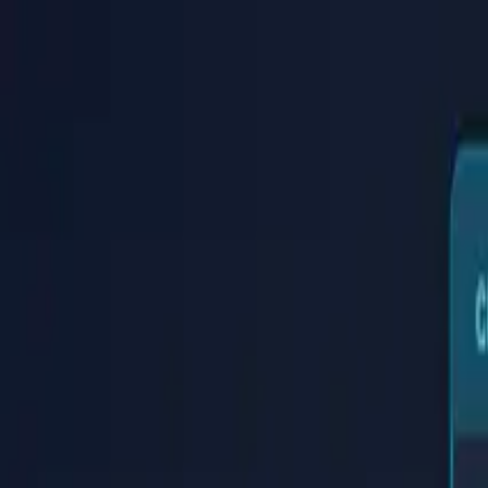
PaperLink
Características
Precios
Blog
Ayuda
Habla con el fundador
🇪🇸
Español
Iniciar Sesión / Registrarse
PaperLink
🇪🇸
Español
Características
Precios
Blog
Ayuda
Habla con el fundador
Iniciar Sesión / Registrarse