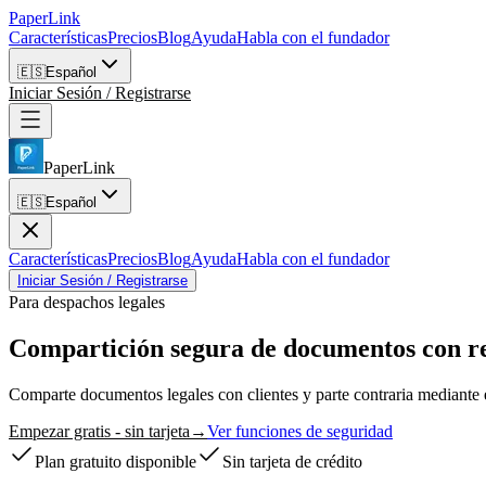
PaperLink
Características
Precios
Blog
Ayuda
Habla con el fundador
🇪🇸
Español
Iniciar Sesión / Registrarse
PaperLink
🇪🇸
Español
Características
Precios
Blog
Ayuda
Habla con el fundador
Iniciar Sesión / Registrarse
Para despachos legales
Compartición segura de documentos
con r
Comparte documentos legales con clientes y parte contraria mediante
Empezar gratis - sin tarjeta
→
Ver funciones de seguridad
Plan gratuito disponible
Sin tarjeta de crédito