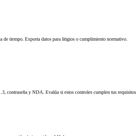
ca de tiempo. Exporta datos para litigios o cumplimiento normativo.
, contraseña y NDA. Evalúa si estos controles cumplen tus requisitos e
edes ver exactamente quién lo abrió, qué páginas leyó y cuánto tiempo 
e esa fecha, el enlace deja de funcionar automáticamente. También pue