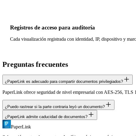
Registros de acceso para auditoría
Cada visualización registrada con identidad, IP, dispositivo y mar
Preguntas frecuentes
¿PaperLink es adecuado para compartir documentos privilegiados?
PaperLink ofrece seguridad de nivel empresarial con AES-256, TLS 1.3
¿Puedo rastrear si la parte contraria leyó un documento?
¿PaperLink admite caducidad de documentos?
Sí. Si compartes un documento con verificación de email activada, pu
PaperLink
Sí. Establece una fecha de caducidad en cualquier enlace. Después d