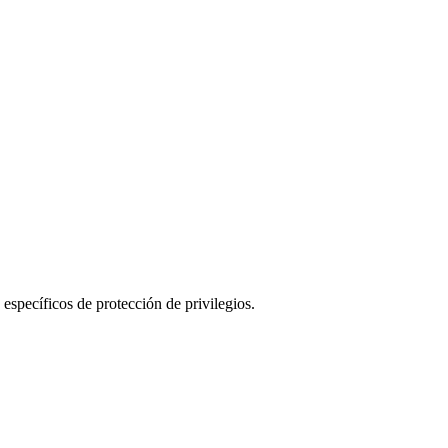
specíficos de protección de privilegios.
pasó.
des desactivar enlaces manualmente en cualquier momento.