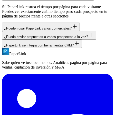
Sí. PaperLink rastrea el tiempo por página para cada visitante.
Puedes ver exactamente cuánto tiempo pasó cada prospecto en tu
página de precios frente a otras secciones.
¿Pueden usar PaperLink varios comerciales?
¿Puedo enviar propuestas a varios prospectos a la vez?
Sí. PaperLink tiene funciones de equipo con control de acceso por
rol. Invita a miembros como Propietario, Administrador, Manager o
¿PaperLink se integra con herramientas CRM?
Sí. Usa el envío masivo para enviar un documento a varios
Miembro.
destinatarios. Cada destinatario se rastrea de forma independiente.
PaperLink
PaperLink ofrece una REST API pública y servidor MCP para
integraciones personalizadas. Conecta PaperLink a tu CRM
Sabe quién ve tus documentos. Analíticas página por página para
mediante la API o usa agentes de IA para automatizar flujos de
ventas, captación de inversión y M&A.
trabajo.