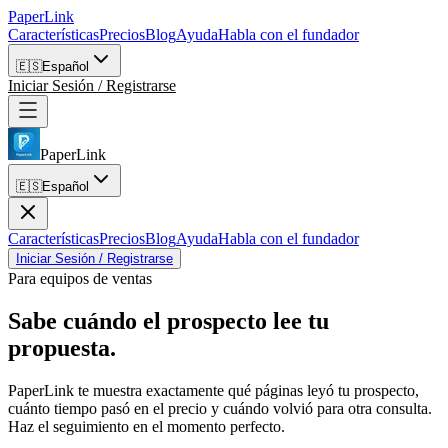
PaperLink
Características
Precios
Blog
Ayuda
Habla con el fundador
🇪🇸
Español
Iniciar Sesión / Registrarse
PaperLink
🇪🇸
Español
Características
Precios
Blog
Ayuda
Habla con el fundador
Iniciar Sesión / Registrarse
Para equipos de ventas
Sabe cuándo el prospecto
lee tu
propuesta.
PaperLink te muestra exactamente qué páginas leyó tu prospecto,
cuánto tiempo pasó en el precio y cuándo volvió para otra consulta.
Haz el seguimiento en el momento perfecto.