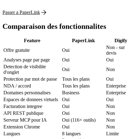
Passer a PaperLink
Comparaison des fonctionnalites
Feature
PaperLink
Digify
Non - sur
Offre gratuite
Oui
devis
Analyses page par page
Oui
Oui
Detection de visibilite
Oui
Non
d'onglet
Protection par mot de passe
Tous les plans
Oui
NDA / accord
Tous les plans
Enterprise
Domaines personnalises
Business
Enterprise
Espaces de donnees virtuels
Oui
Oui
Facturation integree
Oui
Non
API REST publique
Oui
Non
Serveur MCP pour IA
Oui (116+ outils)
Non
Extension Chrome
Oui
Non
Langues
8 langues
Limite