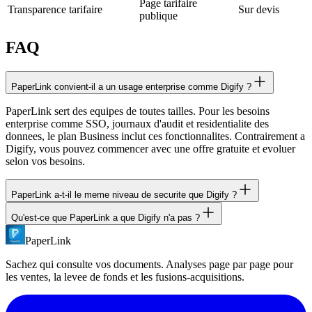
Page tarifaire
Transparence tarifaire
Sur devis
publique
FAQ
PaperLink convient-il a un usage enterprise comme Digify ?
PaperLink sert des equipes de toutes tailles. Pour les besoins
enterprise comme SSO, journaux d'audit et residentialite des
donnees, le plan Business inclut ces fonctionnalites. Contrairement a
Digify, vous pouvez commencer avec une offre gratuite et evoluer
selon vos besoins.
PaperLink a-t-il le meme niveau de securite que Digify ?
Qu'est-ce que PaperLink a que Digify n'a pas ?
Oui. PaperLink chiffre tous les fichiers au repos (AES-256) et en
transit (TLS 1.3). Les controles d'acces incluent protection par mot
PaperLink
PaperLink inclut : offre gratuite, tarification transparente, facturation
de passe, verification par email, NDA et expiration de lien. Les deux
et devis integres, API REST publique, serveur MCP pour agents IA,
plateformes offrent une securite de niveau enterprise.
Sachez qui consulte vos documents. Analyses page par page pour
extension Chrome, detection de visibilite d'onglet, demandes de
les ventes, la levee de fonds et les fusions-acquisitions.
documents et support de 8 langues.