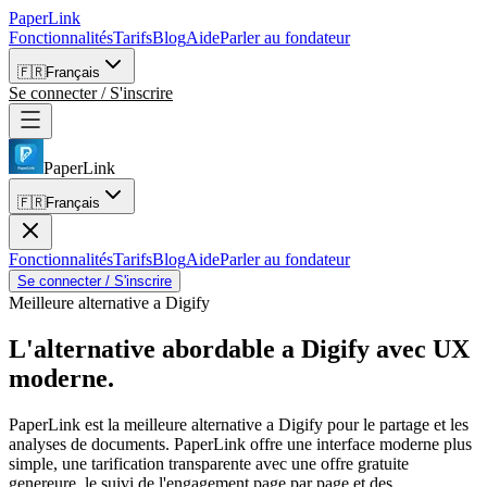
PaperLink
Fonctionnalités
Tarifs
Blog
Aide
Parler au fondateur
🇫🇷
Français
Se connecter / S'inscrire
PaperLink
🇫🇷
Français
Fonctionnalités
Tarifs
Blog
Aide
Parler au fondateur
Se connecter / S'inscrire
Meilleure alternative a Digify
L'alternative abordable a Digify
avec UX
moderne.
PaperLink est la meilleure alternative a Digify pour le partage et les
analyses de documents. PaperLink offre une interface moderne plus
simple, une tarification transparente avec une offre gratuite
genereure, le suivi de l'engagement page par page et des