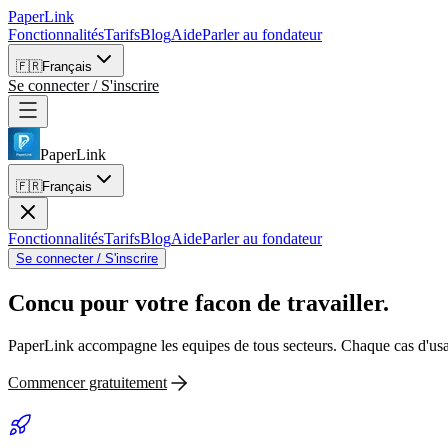
PaperLink
Fonctionnalités
Tarifs
Blog
Aide
Parler au fondateur
🇫🇷
Français
Se connecter / S'inscrire
PaperLink
🇫🇷
Français
Fonctionnalités
Tarifs
Blog
Aide
Parler au fondateur
Se connecter / S'inscrire
Concu pour
votre facon de travailler.
PaperLink accompagne les equipes de tous secteurs. Chaque cas d'usage
Commencer gratuitement