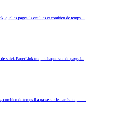
ck, quelles pages ils ont lues et combien de temps
...
l de suivi. PaperLink traque chaque vue de page, l
...
 combien de temps il a passe sur les tarifs et quan
...