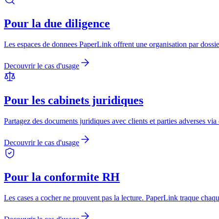
Pour la due diligence
Les espaces de donnees PaperLink offrent une organisation par dossie
Decouvrir le cas d'usage
Pour les cabinets juridiques
Partagez des documents juridiques avec clients et parties adverses vi
Decouvrir le cas d'usage
Pour la conformite RH
Les cases a cocher ne prouvent pas la lecture. PaperLink traque chaque