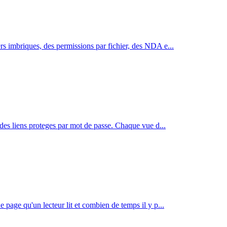
rs imbriques, des permissions par fichier, des NDA e
...
a des liens proteges par mot de passe. Chaque vue d
...
 page qu'un lecteur lit et combien de temps il y p
...