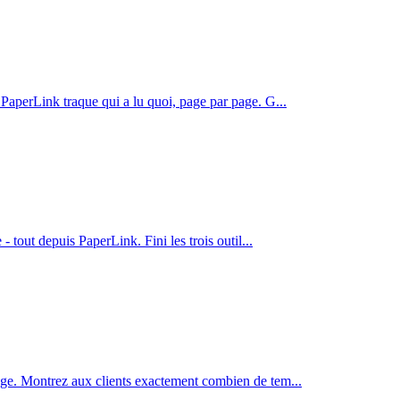
. PaperLink traque qui a lu quoi, page par page. G
...
 - tout depuis PaperLink. Fini les trois outil
...
 page. Montrez aux clients exactement combien de tem
...