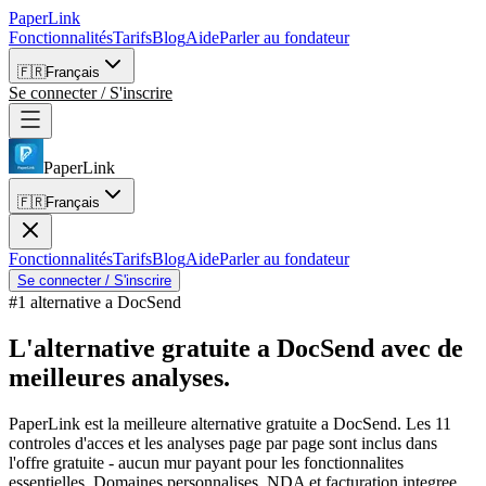
PaperLink
Fonctionnalités
Tarifs
Blog
Aide
Parler au fondateur
🇫🇷
Français
Se connecter / S'inscrire
PaperLink
🇫🇷
Français
Fonctionnalités
Tarifs
Blog
Aide
Parler au fondateur
Se connecter / S'inscrire
#1 alternative a DocSend
L'alternative gratuite a DocSend
avec de
meilleures analyses.
PaperLink est la meilleure alternative gratuite a DocSend. Les 11
controles d'acces et les analyses page par page sont inclus dans
l'offre gratuite - aucun mur payant pour les fonctionnalites
essentielles. Domaines personnalises, NDA et facturation integree