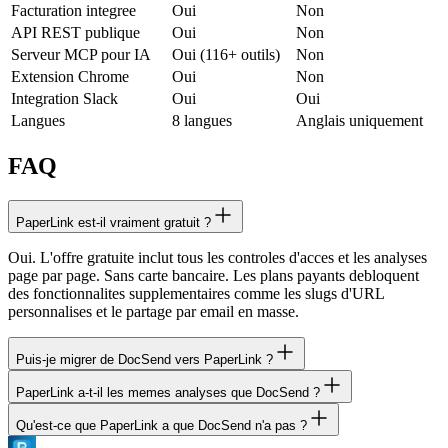
Facturation integree
Oui
Non
API REST publique
Oui
Non
Serveur MCP pour IA
Oui (116+ outils)
Non
Extension Chrome
Oui
Non
Integration Slack
Oui
Oui
Langues
8 langues
Anglais uniquement
FAQ
PaperLink est-il vraiment gratuit ?
Oui. L'offre gratuite inclut tous les controles d'acces et les analyses
page par page. Sans carte bancaire. Les plans payants debloquent
des fonctionnalites supplementaires comme les slugs d'URL
personnalises et le partage par email en masse.
Puis-je migrer de DocSend vers PaperLink ?
PaperLink a-t-il les memes analyses que DocSend ?
Oui. Chargez vos documents sur PaperLink et creez de nouveaux
liens de partage. Vos liens DocSend existants continueront de
Qu'est-ce que PaperLink a que DocSend n'a pas ?
PaperLink propose des analyses plus detaillees que DocSend. Les
fonctionner jusqu'a ce que vous resiliiez votre abonnement
deux suivent l'engagement page par page, mais PaperLink ajoute la