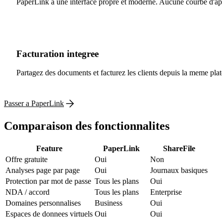
PaperLink a une interface propre et moderne. Aucune courbe d'appr
Facturation integree
Partagez des documents et facturez les clients depuis la meme pla
Passer a PaperLink
Comparaison des fonctionnalites
Feature
PaperLink
ShareFile
Offre gratuite
Oui
Non
Analyses page par page
Oui
Journaux basiques
Protection par mot de passe
Tous les plans
Oui
NDA / accord
Tous les plans
Enterprise
Domaines personnalises
Business
Oui
Espaces de donnees virtuels
Oui
Oui