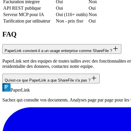
Facturation integree
Oui
Non
API REST publique
Oui
Oui
Serveur MCP pour IA
Oui (116+ outils)
Non
Tarification par utilisateur
Non - prix fixe
Oui
FAQ
PaperLink convient-il a un usage enterprise comme ShareFile ?
PaperLink sert des equipes de toutes tailles avec des fonctionnalites
residentialite des donnees, contactez notre equipe.
Qu'est-ce que PaperLink a que ShareFile n'a pas ?
PaperLink
PaperLink inclut : offre gratuite, analyses page par page avec detectio
transparente sans frais par utilisateur.
Sachez qui consulte vos documents. Analyses page par page pour les ven