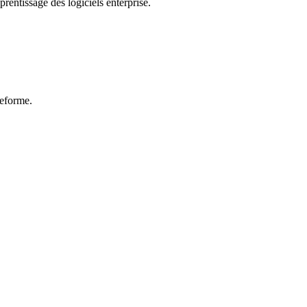
entissage des logiciels enterprise.
teforme.