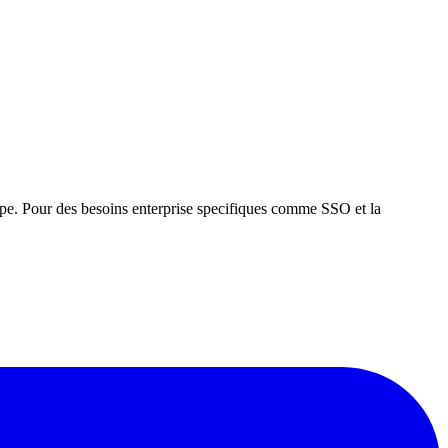
uipe. Pour des besoins enterprise specifiques comme SSO et la
serveur MCP pour agents IA, extension Chrome et tarification fixe