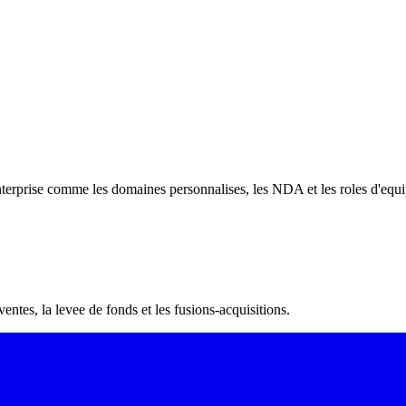
 enterprise comme les domaines personnalises, les NDA et les roles d'eq
n de visibilite d'onglet, NDA sur tous les plans, facturation integree, 
tes, la levee de fonds et les fusions-acquisitions.