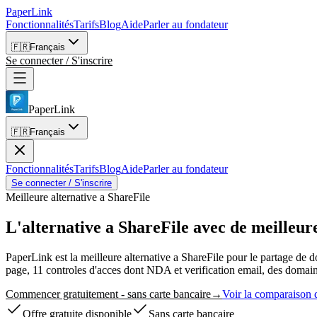
PaperLink
Fonctionnalités
Tarifs
Blog
Aide
Parler au fondateur
🇫🇷
Français
Se connecter / S'inscrire
PaperLink
🇫🇷
Français
Fonctionnalités
Tarifs
Blog
Aide
Parler au fondateur
Se connecter / S'inscrire
Meilleure alternative a ShareFile
L'alternative a ShareFile
avec de meilleure
PaperLink est la meilleure alternative a ShareFile pour le partage de 
page, 11 controles d'acces dont NDA et verification email, des domaines
Commencer gratuitement - sans carte bancaire
→
Voir la comparaison d
Offre gratuite disponible
Sans carte bancaire