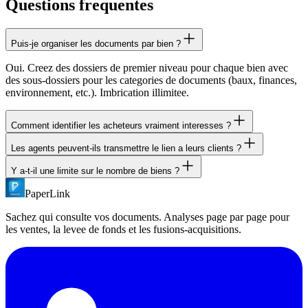
Questions frequentes
Puis-je organiser les documents par bien ?
Oui. Creez des dossiers de premier niveau pour chaque bien avec
des sous-dossiers pour les categories de documents (baux, finances,
environnement, etc.). Imbrication illimitee.
Comment identifier les acheteurs vraiment interesses ?
Les agents peuvent-ils transmettre le lien a leurs clients ?
PaperLink montre exactement quels documents chaque visiteur a lus
et combien de temps. Un acheteur qui a passe 45 minutes a
Y a-t-il une limite sur le nombre de biens ?
Oui. Avec la verification par email activee, chaque visiteur est
examiner les baux est plus engage que quelqu'un qui a survole le
identifie independamment de la maniere dont il a recu le lien. Vous
resume en 30 secondes.
PaperLink
Aucune limite sur la structure de dossiers. Les limites de documents
voyez les donnees d'engagement individuelles pour tous.
dependent de votre offre. Consultez la page tarifaire ou contactez-
Sachez qui consulte vos documents. Analyses page par page pour
nous pour plus d'informations.
les ventes, la levee de fonds et les fusions-acquisitions.