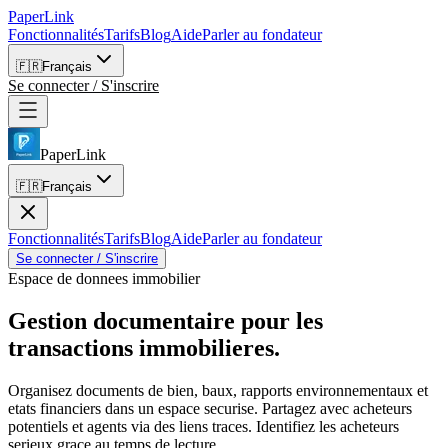
PaperLink
Fonctionnalités
Tarifs
Blog
Aide
Parler au fondateur
🇫🇷
Français
Se connecter / S'inscrire
PaperLink
🇫🇷
Français
Fonctionnalités
Tarifs
Blog
Aide
Parler au fondateur
Se connecter / S'inscrire
Espace de donnees immobilier
Gestion documentaire pour
les
transactions immobilieres.
Organisez documents de bien, baux, rapports environnementaux et
etats financiers dans un espace securise. Partagez avec acheteurs
potentiels et agents via des liens traces. Identifiez les acheteurs
serieux grace au temps de lecture.