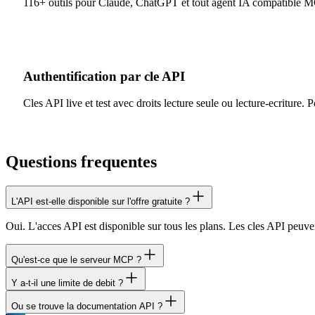
116+ outils pour Claude, ChatGPT et tout agent IA compatible MC
Authentification par cle API
Cles API live et test avec droits lecture seule ou lecture-ecriture. 
Questions frequentes
L'API est-elle disponible sur l'offre gratuite ?
Oui. L'acces API est disponible sur tous les plans. Les cles API peuven
Qu'est-ce que le serveur MCP ?
Y a-t-il une limite de debit ?
MCP (Model Context Protocol) est un standard ouvert pour l'integrat
documents, analyses, factures et plus encore.
Ou se trouve la documentation API ?
Les limites de debit API dependent de votre plan. L'offre gratuite a de