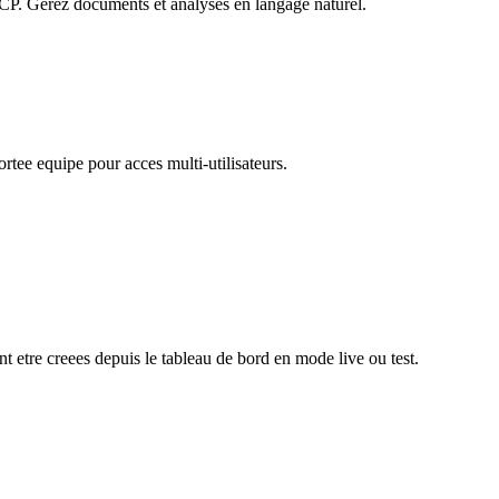
P. Gerez documents et analyses en langage naturel.
Portee equipe pour acces multi-utilisateurs.
t etre creees depuis le tableau de bord en mode live ou test.
ion d'agents IA. Le serveur MCP PaperLink fournit 116+ outils que des
s limites de base. Les plans payants offrent un debit plus eleve. Consulte