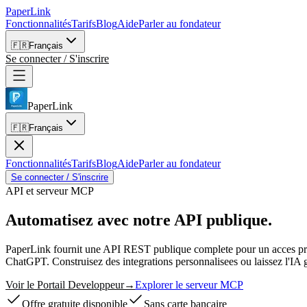
PaperLink
Fonctionnalités
Tarifs
Blog
Aide
Parler au fondateur
🇫🇷
Français
Se connecter / S'inscrire
PaperLink
🇫🇷
Français
Fonctionnalités
Tarifs
Blog
Aide
Parler au fondateur
Se connecter / S'inscrire
API et serveur MCP
Automatisez avec
notre API publique.
PaperLink fournit une API REST publique complete pour un acces prog
ChatGPT. Construisez des integrations personnalisees ou laissez l'IA
Voir le Portail Developpeur
→
Explorer le serveur MCP
Offre gratuite disponible
Sans carte bancaire