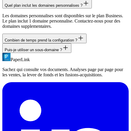
Quel plan inclut les domaines personnalises ?
Les domaines personnalises sont disponibles sur le plan Business.
Le plan inclut 1 domaine personnalise. Contactez-nous pour des
domaines supplementaires.
Combien de temps prend la configuration ?
Puis-je utiliser un sous-domaine ?
Ajoutez un enregistrement CNAME chez votre fournisseur DNS et
configurez le domaine dans les parametres PaperLink. La
PaperLink
Oui. Nous recommandons d'utiliser un sous-domaine comme
propagation DNS prend generalement quelques minutes a quelques
docs.entreprise.com ou share.entreprise.com. Les domaines racine
heures. SSL est automatique.
Sachez qui consulte vos documents. Analyses page par page pour
ne sont pas supportes.
les ventes, la levee de fonds et les fusions-acquisitions.