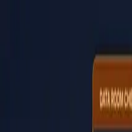
PaperLink
Fonctionnalités
Tarifs
Blog
Aide
Parler au fondateur
🇫🇷
Français
Se connecter / S'inscrire
PaperLink
🇫🇷
Français
Fonctionnalités
Tarifs
Blog
Aide
Parler au fondateur
Se connecter / S'inscrire