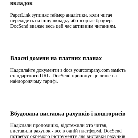
вкладок
PaperLink зупиняє таймер аналітики, коли читач
переходить на іншу вкладку або згортає браузер.
DocSend вважає весь цей час активним читанням.
Власні домени на платних планах
Надсилайте документи з docs.yourcompany.com замість
стандартного URL. DocSend пропонує це лише на
найдорожчому тарифі.
Вбудована виставка рахунків і кошторисів
Надіслали пропозицію, відстежили хто читав,
виставили рахунок - все в одній платформі. DocSend
потребує окремого інструменту для виставки рахунків.