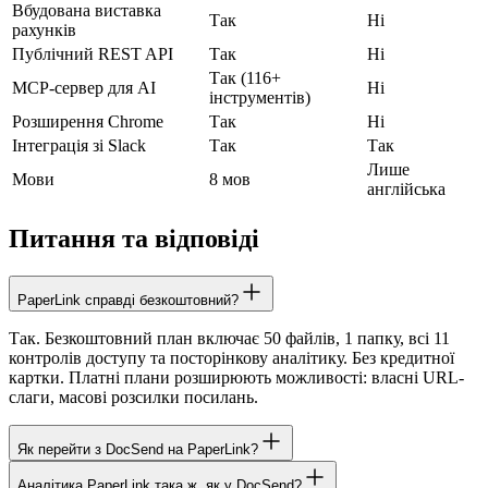
Вбудована виставка
Так
Ні
рахунків
Публічний REST API
Так
Ні
Так (116+
MCP-сервер для AI
Ні
інструментів)
Розширення Chrome
Так
Ні
Інтеграція зі Slack
Так
Так
Лише
Мови
8 мов
англійська
Питання та відповіді
PaperLink справді безкоштовний?
Так. Безкоштовний план включає 50 файлів, 1 папку, всі 11
контролів доступу та посторінкову аналітику. Без кредитної
картки. Платні плани розширюють можливості: власні URL-
слаги, масові розсилки посилань.
Як перейти з DocSend на PaperLink?
Аналітика PaperLink така ж, як у DocSend?
Завантажте документи в PaperLink та створіть нові посилання.