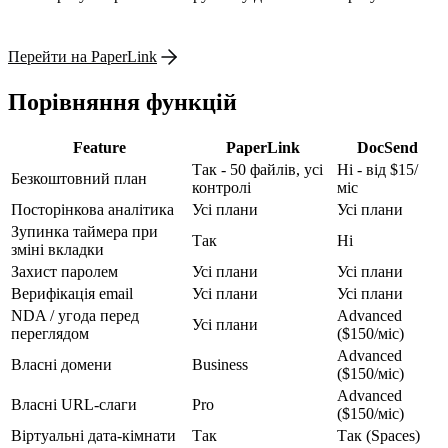
Перейти на PaperLink
Порівняння функцій
Feature
PaperLink
DocSend
Так - 50 файлів, усі
Ні - від $15/
Безкоштовний план
контролі
міс
Посторінкова аналітика
Усі плани
Усі плани
Зупинка таймера при
Так
Ні
зміні вкладки
Захист паролем
Усі плани
Усі плани
Верифікація email
Усі плани
Усі плани
NDA / угода перед
Advanced
Усі плани
переглядом
($150/міс)
Advanced
Власні домени
Business
($150/міс)
Advanced
Власні URL-слаги
Pro
($150/міс)
Віртуальні дата-кімнати
Так
Так (Spaces)