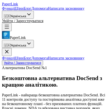
PaperLink
Функції
Ціни
Блог
Допомога
Написати засновнику
🇺🇦
Українська
Увійти / Зареєструватися
PaperLink
🇺🇦
Українська
Функції
Ціни
Блог
Допомога
Написати засновнику
Увійти / Зареєструватися
Альтернатива DocSend №1
Безкоштовна альтернатива DocSend
з
кращою аналітикою.
PaperLink - найкраща безкоштовна альтернатива DocSend. Всі
11 контролів доступу та посторінкова аналітика доступні вже
на безкоштовному плані - без прихованих платних функцій.
Власні домени, NDA та вбудована виставка рахунків, яких