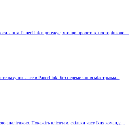
силання. PaperLink відстежує, хто що прочитав, посторінково.
...
авте рахунок - все в PaperLink. Без перемикання між трьома
...
ою аналітикою. Покажіть клієнтам, скільки часу їхня команда
...