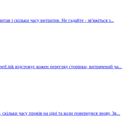
итав і скільки часу витратив. Не гадайте - зв'яжіться з
...
PaperLink відстежує кожен перегляд сторінки, витрачений ча
...
 скільки часу провів на ціні та коли повернувся знову. Зв
...