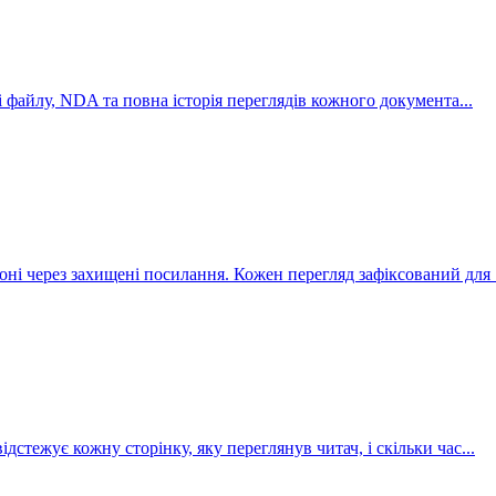
ні файлу, NDA та повна історія переглядів кожного документа
...
ні через захищені посилання. Кожен перегляд зафіксований для
дстежує кожну сторінку, яку переглянув читач, і скільки час
...