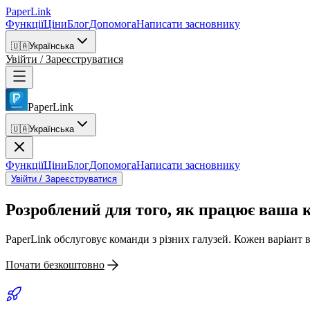
PaperLink
Функції
Ціни
Блог
Допомога
Написати засновнику
🇺🇦
Українська
Увійти / Зареєструватися
PaperLink
🇺🇦
Українська
Функції
Ціни
Блог
Допомога
Написати засновнику
Увійти / Зареєструватися
Розроблений для того,
як працює ваша 
PaperLink обслуговує команди з різних галузей. Кожен варіант 
Почати безкоштовно