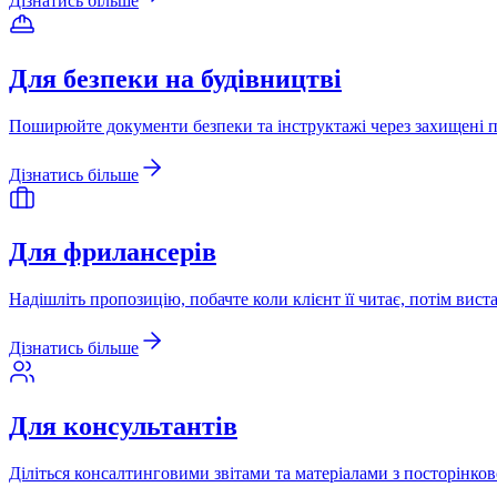
Дізнатись більше
Для безпеки на будівництві
Поширюйте документи безпеки та інструктажі через захищені по
Дізнатись більше
Для фрилансерів
Надішліть пропозицію, побачте коли клієнт її читає, потім вист
Дізнатись більше
Для консультантів
Діліться консалтинговими звітами та матеріалами з посторінков