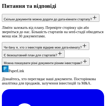
Питання та відповіді
Скільки документів можна додати до дата-кімнати стартапу?
Ліміти залежать від плану. Перевірте сторінку цін або
зверніться до нас. Більшість стартапів на seed-стадії обходяться
менш ніж 30 документами.
Чи бачу я, хто з інвесторів відкрив мою дата-кімнату?
Є безкоштовний план для стартапів?
Так. При увімкненій верифікації email ви бачите точно, який
інвестор відкрив дата-кімнату, які документи переглянув, які
Можна показувати різні документи різним інвесторам?
Так. Безкоштовний план PaperLink включає дата-кімнату,
сторінки читав і скільки часу провів на кожній.
NDA, верифікацію email, захист паролем та повну
PaperLink
Так. Створюйте окремі посилання з різними правами доступу
посторінкову аналітику. Без кредитної картки.
до папок. Провідні інвестори отримують повну дата-кімнату.
Дізнайтесь, хто переглядає ваші документи. Посторінкова
Інші - відібраний набір документів.
аналітика для продажів, залучення інвестицій та M&A.