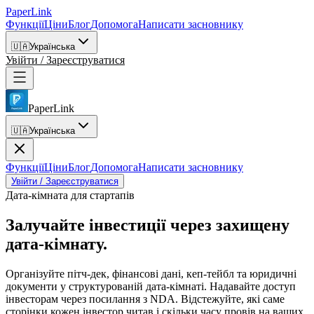
PaperLink
Функції
Ціни
Блог
Допомога
Написати засновнику
🇺🇦
Українська
Увійти / Зареєструватися
PaperLink
🇺🇦
Українська
Функції
Ціни
Блог
Допомога
Написати засновнику
Увійти / Зареєструватися
Дата-кімната для стартапів
Залучайте інвестиції
через захищену
дата-кімнату.
Організуйте пітч-дек, фінансові дані, кеп-тейбл та юридичні
документи у структурованій дата-кімнаті. Надавайте доступ
інвесторам через посилання з NDA. Відстежуйте, які саме
сторінки кожен інвестор читав і скільки часу провів на ваших