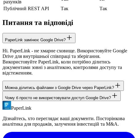
рахунків
Публічний REST API
Так
Так
Питання та відповіді
PaperLink замінює Google Drive?
Ні. PaperLink - не хмарне сховище. Використовуйте Google
Drive для внутрішньої співпраці та зберігання.
Використовуйте PaperLink, коли потрібно ділитись
документами зовні з аналітикою, контролями доступу та
відстеженням.
Можна ділитись файлами з Google Drive через PaperLink?
Чому б просто не використовувати доступ Google Drive?
Безпосередньо - ні. Завантажте документ у PaperLink, щоб
отримати аналітику та контролі доступу. PaperLink - окрема
PaperLink
Доступ Google Drive не показує, хто переглядав документ, які
платформа для зовнішнього обміну, а не доповнення до Google
сторінки читав і скільки часу витратив. Там також немає
Drive.
Дізнайтесь, хто переглядає ваші документи. Посторінкова
захисту паролем, вимоги NDA, терміну дії посилань та
аналітика для продажів, залучення інвестицій та M&A.
заборони завантаження. PaperLink додає все це.