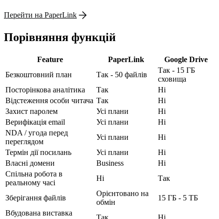
Перейти на PaperLink
Порівняння функцій
Feature
PaperLink
Google Drive
Так - 15 ГБ
Безкоштовний план
Так - 50 файлів
сховища
Посторінкова аналітика
Так
Ні
Відстеження особи читача
Так
Ні
Захист паролем
Усі плани
Ні
Верифікація email
Усі плани
Ні
NDA / угода перед
Усі плани
Ні
переглядом
Термін дії посилань
Усі плани
Ні
Власні домени
Business
Ні
Спільна робота в
Ні
Так
реальному часі
Орієнтовано на
Зберігання файлів
15 ГБ - 5 ТБ
обмін
Вбудована виставка
Так
Ні