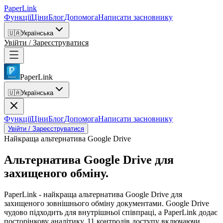
PaperLink
Функції
Ціни
Блог
Допомога
Написати засновнику
🇺🇦
Українська
Увійти / Зареєструватися
PaperLink
🇺🇦
Українська
Функції
Ціни
Блог
Допомога
Написати засновнику
Увійти / Зареєструватися
Найкраща альтернатива Google Drive
Альтернатива Google Drive
для
захищеного обміну.
PaperLink - найкраща альтернатива Google Drive для
захищеного зовнішнього обміну документами. Google Drive
чудово підходить для внутрішньої співпраці, а PaperLink додає
посторінкову аналітику, 11 контролів доступу включаючи