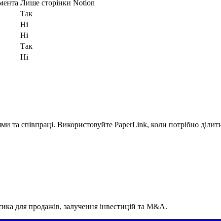
мента
Лише сторінки Notion
Так
Ні
Ні
Так
Ні
ми та співпраці. Використовуйте PaperLink, коли потрібно ділит
завантажте в PaperLink, щоб отримати аналітику та контролі дост
ем, вимоги NDA чи терміну дії посилань. PaperLink розроблений
тика для продажів, залучення інвестицій та M&A.