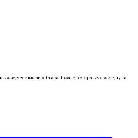
ись документами зовні з аналітикою, контролями доступу та
упу.
 спеціально для захищеного зовнішнього обміну документами з