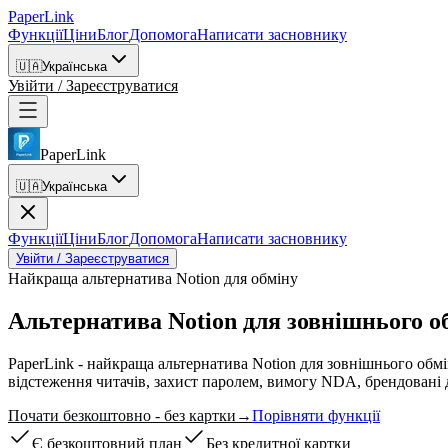
PaperLink
Функції
Ціни
Блог
Допомога
Написати засновнику
🇺🇦
Українська
Увійти / Зареєструватися
PaperLink
🇺🇦
Українська
Функції
Ціни
Блог
Допомога
Написати засновнику
Увійти / Зареєструватися
Найкраща альтернатива Notion для обміну
Альтернатива Notion
для зовнішнього о
PaperLink - найкраща альтернатива Notion для зовнішнього обмі
відстеження читачів, захист паролем, вимогу NDA, брендовані д
Почати безкоштовно - без картки
→
Порівняти функції
Є безкоштовний план
Без кредитної картки