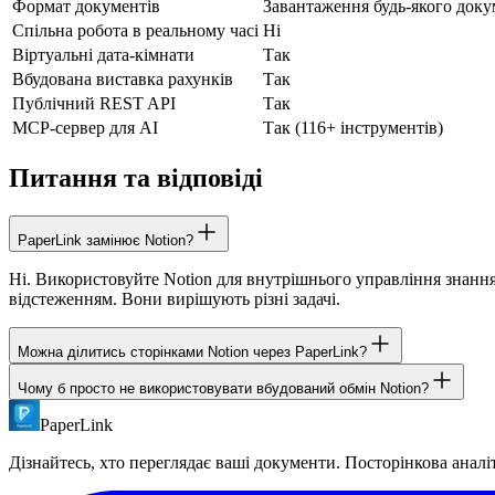
Формат документів
Завантаження будь-якого доку
Спільна робота в реальному часі
Ні
Віртуальні дата-кімнати
Так
Вбудована виставка рахунків
Так
Публічний REST API
Так
MCP-сервер для AI
Так (116+ інструментів)
Питання та відповіді
PaperLink замінює Notion?
Ні. Використовуйте Notion для внутрішнього управління знання
відстеженням. Вони вирішують різні задачі.
Можна ділитись сторінками Notion через PaperLink?
Чому б просто не використовувати вбудований обмін Notion?
Безпосередньо - ні. Експортуйте сторінку Notion як PDF, потім 
PaperLink
Обмін Notion не надає посторінкової аналітики, захисту парол
відстеженням залучення.
Дізнайтесь, хто переглядає ваші документи. Посторінкова аналі