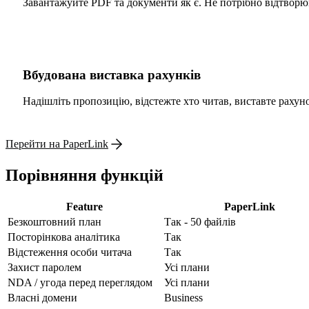
Завантажуйте PDF та документи як є. Не потрібно відтворюв
Вбудована виставка рахунків
Надішліть пропозицію, відстежте хто читав, виставте рахуно
Перейти на PaperLink
Порівняння функцій
Feature
PaperLink
Безкоштовний план
Так - 50 файлів
Посторінкова аналітика
Так
Відстеження особи читача
Так
Захист паролем
Усі плани
NDA / угода перед переглядом
Усі плани
Власні домени
Business