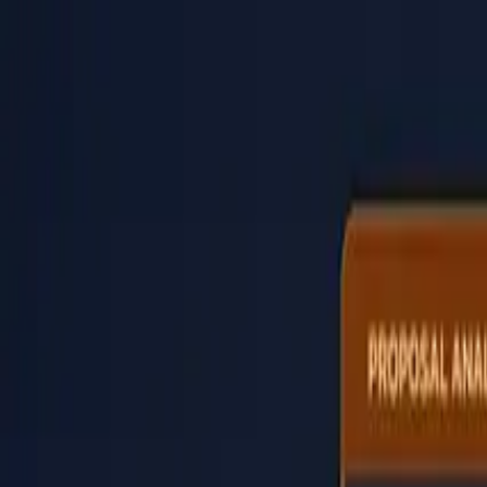
PaperLink
Функції
Ціни
Блог
Допомога
Написати засновнику
🇺🇦
Українська
Увійти / Зареєструватися
PaperLink
🇺🇦
Українська
Функції
Ціни
Блог
Допомога
Написати засновнику
Увійти / Зареєструватися