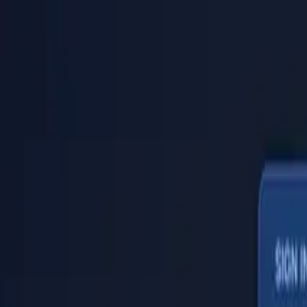
PaperLink
Функції
Ціни
Блог
Допомога
Написати засновнику
🇺🇦
Українська
Увійти / Зареєструватися
PaperLink
🇺🇦
Українська
Функції
Ціни
Блог
Допомога
Написати засновнику
Увійти / Зареєструватися