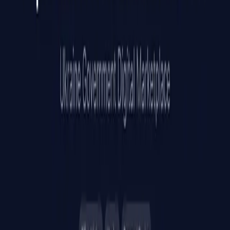
Продукт
Ціни
Функції
Alternatives
Use Cases
Data Rooms
Блог
Центр допомоги
Партнерська програма
Розширення Chrome
Компанія
Блог
Вакансії