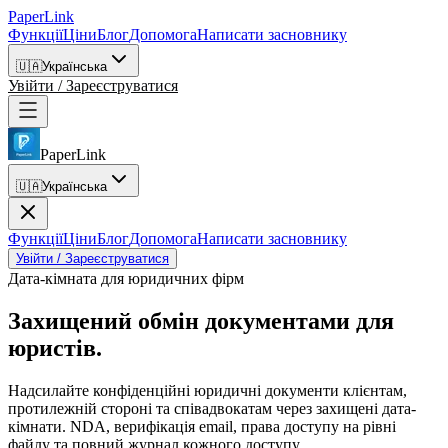
PaperLink
Функції
Ціни
Блог
Допомога
Написати засновнику
🇺🇦
Українська
Увійти / Зареєструватися
PaperLink
🇺🇦
Українська
Функції
Ціни
Блог
Допомога
Написати засновнику
Увійти / Зареєструватися
Дата-кімната для юридичних фірм
Захищений обмін
документами для
юристів.
Надсилайте конфіденційні юридичні документи клієнтам,
протилежній стороні та співадвокатам через захищені дата-
кімнати. NDA, верифікація email, права доступу на рівні
файлу та повний журнал кожного доступу.