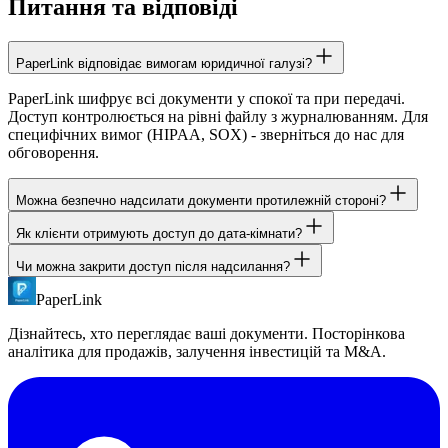
Питання та відповіді
PaperLink відповідає вимогам юридичної галузі?
PaperLink шифрує всі документи у спокої та при передачі.
Доступ контролюється на рівні файлу з журналюванням. Для
специфічних вимог (HIPAA, SOX) - зверніться до нас для
обговорення.
Можна безпечно надсилати документи протилежній стороні?
Як клієнти отримують доступ до дата-кімнати?
Так. Створіть посилання з вимогою NDA та верифікацією
email. Доступ отримають лише конкретно авторизовані email-
Чи можна закрити доступ після надсилання?
Клієнт переходить за посиланням з вашого листа.
адреси. Весь доступ фіксується.
Підтверджує особу (email або пароль) і переглядає документи в
PaperLink
Так. Вимикайте будь-яке посилання миттєво з панелі
браузері. Без реєстрації, без завантаження програм.
управління. Раніше надіслані посилання перестають
Дізнайтесь, хто переглядає ваші документи. Посторінкова
працювати одразу. Також можна встановити дати закінчення
аналітика для продажів, залучення інвестицій та M&A.
наперед.