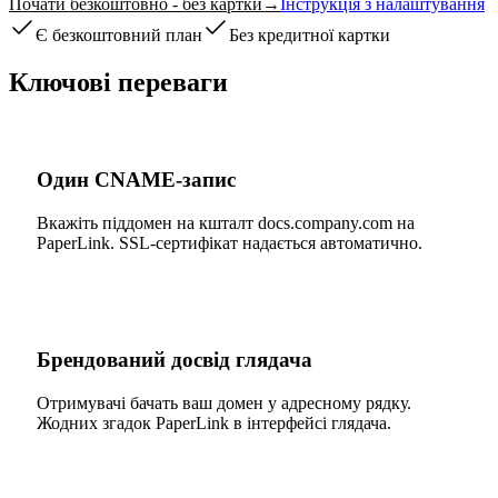
Почати безкоштовно - без картки
→
Інструкція з налаштування
Є безкоштовний план
Без кредитної картки
Ключові переваги
Один CNAME-запис
Вкажіть піддомен на кшталт docs.company.com на
PaperLink. SSL-сертифікат надається автоматично.
Брендований досвід глядача
Отримувачі бачать ваш домен у адресному рядку.
Жодних згадок PaperLink в інтерфейсі глядача.