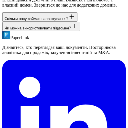
власний домен. Зверніться до нас для додаткових доменів.
Скільки часу займає налаштування?
Чи можна використовувати піддомен?
Додайте CNAME-запис у вашого DNS-провайдера та
налаштуйте домен у параметрах PaperLink. Поширення DNS
PaperLink
Так. Рекомендуємо піддомен на кшталт docs.company.com або
зазвичай займає від кількох хвилин до кількох годин. SSL
share.company.com. Кореневі домени не підтримуються.
автоматичний.
Дізнайтесь, хто переглядає ваші документи. Посторінкова
аналітика для продажів, залучення інвестицій та M&A.