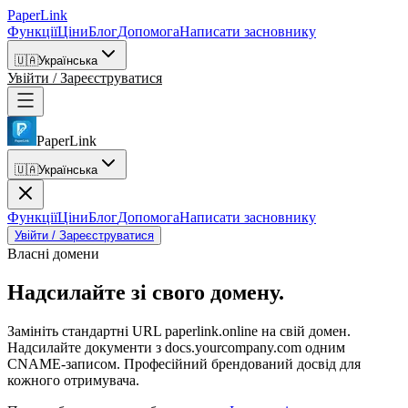
PaperLink
Функції
Ціни
Блог
Допомога
Написати засновнику
🇺🇦
Українська
Увійти / Зареєструватися
PaperLink
🇺🇦
Українська
Функції
Ціни
Блог
Допомога
Написати засновнику
Увійти / Зареєструватися
Власні домени
Надсилайте
зі свого домену.
Замініть стандартні URL paperlink.online на свій домен.
Надсилайте документи з docs.yourcompany.com одним
CNAME-записом. Професійний брендований досвід для
кожного отримувача.