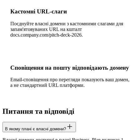
Кастомні URL-слаги
Поєднуйте власні домени з кастомними слагами для
запам'ятовуваних URL на кшталт
docs.company.com/pitch-deck-2026.
Сповіщення на пошту відповідають домену
Email-сповіщення про перегляди показують ваш домен,
а не стандартний URL платформи.
Питання та відповіді
В якому плані є власні домени?
Власні домени доступні в плані Business. Plan включає 1