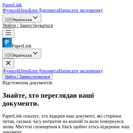
PaperLink
Функції
Ціни
Блог
Допомога
Написати засновнику
🇺🇦
Українська
Увійти / Зареєструватися
PaperLink
🇺🇦
Українська
Функції
Ціни
Блог
Допомога
Написати засновнику
Увійти / Зареєструватися
Відстеження документів
Знайте, хто переглядав
ваші
документи.
PaperLink показує, хто відкрив ваш документ, які сторінки
читав, скільки часу витратив на кожній та коли повернувся
знову. Миттєві сповіщення в Slack щойно хтось відкриває ваш
документ.