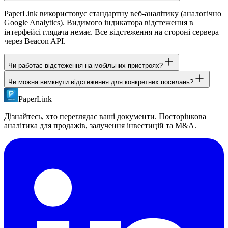
PaperLink використовує стандартну веб-аналітику (аналогічно
Google Analytics). Видимого індикатора відстеження в
інтерфейсі глядача немає. Все відстеження на стороні сервера
через Beacon API.
Чи работає відстеження на мобільних пристроях?
Чи можна вимкнути відстеження для конкретних посилань?
Так. Відстеження PaperLink працює на всіх пристроях і
браузерах, включаючи iOS Safari. Beacon API забезпечує
PaperLink
Відстеження завжди активне на всіх посиланнях. Це ключова
фіксацію даних навіть при закритті вкладки.
функція PaperLink - якщо вам не потрібне відстеження,
Дізнайтесь, хто переглядає ваші документи. Посторінкова
звичайний сервіс обміну файлами може підійти краще.
аналітика для продажів, залучення інвестицій та M&A.